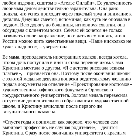
любом изделии, сшитом в «Ателье Онлайн». Ее увлеченность
любимым делом действительно заразительна. Она рано
поняла, что успех приходит через тяжелый труд и внимание к
деталям. Девушка смеется, вспоминая, как чуть не опоздала в
роддом. Всю дорогу до больницы, игнорируя схватки, она
обсуждала с клиентом эскиз. Сейчас ей хочется не только
развивать новое направление, но и дать всем понять, что в
России можно шить качественные вещи. «Наше нисколько не
хуже западного», – уверяет она.
Ее мама, преподаватель иностранных языков, всегда хотела,
чтобы дочь поступила в иняз и стала переводчиком. Сама
Кристина мечтала о другом. «Я с детства рисовала эскизы
платьев», – признается она. Поэтому после окончания школы
с золотой медалью девушка вопреки родительскому желанию
подала документы на отделение «Проектирование костюмов»
художественно-графического факультета Орловского
государственного университета. Золотая медаль перевесила
отсутствие дополнительного образования в художественной
школе, и Кристину зачислили после первого же
вступительного экзамена.
«Спустя годы я понимаю: как здорово, что человек сам
выбирает профессию, не слушая родителей», – делится
Кристина. Сразу после окончания университета с красным