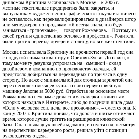
дипломом Кристина засобиралась в Москву – к 2006 г.
местные текстильные предприятия были закрыты, и
выпускникам художественно-графического факультета ничего
не оставалось, как переквалифицироваться в дизайнеров штор
или менеджеров по продажам. «Я всегда знала, что буду
заниматься «тряпочками», – говорит Рожманова. – Поэтому из
своей группы единственная осталась в профессии». Родители
были против переезда дочери в столицу, но все же отпустили.
Москва испытывала Кристину на прочность: первый год она
с подругой снимала квартиру в Орехово-Зуево. До офиса, к
тому моменту девушка устроилась на «смешной» оклад
дизайнером в компанию по производству одежды, ей
предстояло добираться на перекладных по три часа в одну
сторону. Но даже с минимальной для столицы зарплатой она
через несколько месяцев купила свою первую швейную
машинку Janome за 5000 руб. Отработав на основном месте,
Рожманова по вечерам ездила снимать мерки к клиентам,
которых находила в Интернете, либо до полуночи шила дома.
«Если у человека есть цель, все преодолимо», – смеется она. К
концу 2007 г. Кристина поняла, что дорога и шитье отнимают
время, которое лучше тратить на расширение клиентской
базы. Она наняла двух швей-надомниц и спустя год, несмотря
на перспективы карьерного роста, решила уйти с позиции
руководителя отдела.