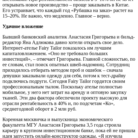
открывать новое производство – проще заказывать в Китае.
Его устраивает, что каждый год «Рубашка на заказ» растет на
15–20%. Не важно, что медленно. Главное – верно.
Удачное вложение
Бывший банковский аналитик Анастасия Григорьева и бильд-
редактор Яна Адлюкова давно хотели открыть свое дело.
Интернет-ателье Fairy Tailor показалось им лучшим
капиталовложением. «Оно не требовало больших
инвестиций», – отмечает Григорьева. Главной сложностью, по
ее словам, стал поиск опытных швей-надомниц. Сотрудниц
приходилось отбирать методом проб и ошибок – сначала
девушки заказывали одежду для себя, потом к тест-драйву
подключись подруги. Сегодня Fairy Tailor гордится своим
профессиональным тылом. Поскольку ателье полностью
мобильное, у него нет затрат на аренду и оптовую закупку
тканей. Эти два фактора обеспечили проекту высокую для
отрасли рентабельность в 40% и, по подсчетам «Ко»,
среднегодовой оборот в 2 млн руб.
Коренная москвичка и выпускница экономического
факультета МГУ Анастасия Григорьева 3,5 года строила
карьеру в крупном инвестиционном банке, пока ей не пришла
идея запустить онлайн-конструктор одежды. «Я изучила