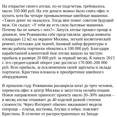
На открытие своего ателье, по ее подсчетам, требовалось
около 350 000 руб. На эти деньги можно было снять офис и
купить хотя бы четыре промышленные швейные машинки.
«Таких денег не оказалось. Тогда мне помог советом будущий
муж. Он сказал: «У тебя же есть свои бытовые машинки.
Почему бы не начать с них?». Запуск ателье прошел проще и
дешевле, чем Рожманова себе представляла: аренда комнаты
площадью 12 м2 на окраине Москвы, легкий косметический
ремонт, стеллажи для тканей, базовый набор фурнитуры и
месяц работы портнихи обошлись в 100 000 руб. Благодаря
наработанной клиентской базе ателье вышло на чистую
прибыль в размере 20 000 руб. за первый месяц. К началу 2015
г. его среднегодовой оборот уже достигал 170 000–200 000
руб. Всю прибыль, за исключением своей зарплаты и оклада
портнихи, Кристина вложила в приобретение швейного
оборудования.
В прошлом году Рожманова расширила штат до трех человек,
перевезла офис в центр Москвы и запустила онлайн-пошив.
Новое направление приносит проекту около 20–30% заказов –
в месяц ателье отшивает до 40 изделий разной степени
сложности. Через Интернет обычно заказывают модели
попроще – платья, костюмы, блузки и юбки, поясняет
Кристина. В отличие от распространенных на Западе