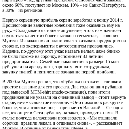
около 60%, поступает из Москвы, 10% – из Санкт-Петербурга,
а 30% – из регионов.
Первую серьезную прибыль сервис заработал к концу 2014 г.
Прошлогодние валютные колебания тоже оказались ему на
руку. «Складывается стойкое ощущение, что к нам начинает
спускаться клиент из более высокого сегмента», – говорит
Мунтян. Изначально он планировал заказывать продукцию на
стороне, но эксперименты с аутсорсингом провалились.
Изделие, по-другому этот ужас назвать нельзя, даже близко
не было похоже на сорочку, вспоминает 33-летний
предприниматель. Семейные накопления в размере 15 млн
руб. ушли на аренду цеха, зарплату пяти сотрудникам,
закупку тканей и пятилетнее ожидание первой прибыли.
В 2009-м Мунтян решил, что «Рубашка на заказ» – слишком
простое название для его проекта. Два года он шил рубашки
под вывеской MTM-shirt (made-to-measure), пока итоги
продвижения не указали на очевидный вывод – стоит вернуть
старое, незамысловатое название. «Оно помогло в раскрутке
больше, чем англоязычное, – признается Василий. – Сегодня
все, кто ищет в Сети рубашку на заказ, приходят к нам». В
ателье полгода налаживали производство. «Мы отшивали
сорочки, правили лекала и отшивали снова», – рассказывает
Мунтян. В отличие от банковской сферы, в