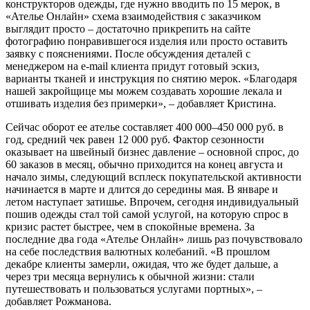
конструкторов одежды, где нужно вводить по 15 мерок, в
«Ателье Онлайн» схема взаимодействия с заказчиком
выглядит просто – достаточно прикрепить на сайте
фотографию понравившегося изделия или просто оставить
заявку с пояснениями. После обсуждения деталей с
менеджером на e-mail клиента придут готовый эскиз,
варианты тканей и инструкция по снятию мерок. «Благодаря
нашей закройщице мы можем создавать хорошие лекала и
отшивать изделия без примерки», – добавляет Кристина.
Сейчас оборот ее ателье составляет 400 000–450 000 руб. в
год, средний чек равен 12 000 руб. Фактор сезонности
оказывает на швейный бизнес давление – основной спрос, до
60 заказов в месяц, обычно приходится на конец августа и
начало зимы, следующий всплеск покупательской активности
начинается в марте и длится до середины мая. В январе и
летом наступает затишье. Впрочем, сегодня индивидуальный
пошив одежды стал той самой услугой, на которую спрос в
кризис растет быстрее, чем в спокойные времена. За
последние два года «Ателье Онлайн» лишь раз почувствовало
на себе последствия валютных колебаний. «В прошлом
декабре клиенты замерли, ожидая, что же будет дальше, а
через три месяца вернулись к обычной жизни: стали
путешествовать и пользоваться услугами портных», –
добавляет Рожманова.