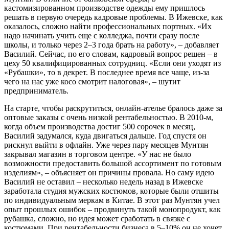
кастомизированном производстве одежды ему пришлось
решать в первую очередь кадровые проблемы. В Ижевске, как
оказалось, сложно найти профессиональных портных. «Их
надо начинать учить еще с колледжа, почти сразу после
школы, и только через 2–3 года брать на работу», – добавляет
Василий. Сейчас, по его словам, кадровый вопрос решен – в
цеху 50 квалифицированных сотрудниц. «Если они уходят из
«Рубашки», то в декрет. В последнее время все чаще, из-за
чего на нас уже косо смотрит налоговая», – шутит
предприниматель.
На старте, чтобы раскрутиться, онлайн-ателье бралось даже за
оптовые заказы с очень низкой рентабельностью. В 2010-м,
когда объем производства достиг 500 сорочек в месяц,
Василий задумался, куда двигаться дальше. Год спустя он
рискнул выйти в офлайн. Уже через пару месяцев Мунтян
закрывал магазин в торговом центре. «У нас не было
возможности предоставить большой ассортимент по готовым
изделиям», – объясняет он причины провала. Но саму идею
Василий не оставил – несколько недель назад в Ижевске
заработала студия мужских костюмов, которые были отшиты
по индивидуальным меркам в Китае. В этот раз Мунтян учел
опыт прошлых ошибок – продвинуть такой монопродукт, как
рубашка, сложно, но идея может сработать в связке с
костюмами. При рентабельности бизнеса в 5–10% он не хочет