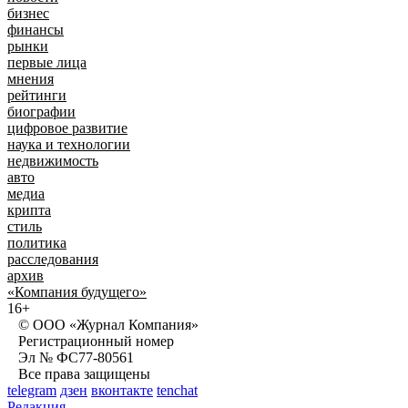
бизнес
финансы
рынки
первые лица
мнения
рейтинги
биографии
цифровое развитие
наука и технологии
недвижимость
авто
медиа
крипта
стиль
политика
расследования
архив
«Компания будущего»
16+
© ООО «Журнал Компания»
Регистрационный номер
Эл № ФС77-80561
Все права защищены
telegram
дзен
вконтакте
tenchat
Редакция