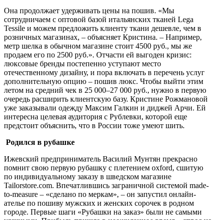
Она продолжает удерживать цены на пошив. «Мы
сотрудничаем с оптовой базой итальянских тканей Lega
Tessile и можем предложить клиенту ткани дешевле, чем в
розничных магазинах, – объясняет Кристина. – Например,
метр шелка в обычном магазине стоит 4500 руб., мы же
продаем его по 2500 руб.». Отчасти ей выгоден кризис:
люксовые бренды постепенно уступают место
отечественному дизайну, и пора включать в перечень услуг
дополнительную опцию – пошив люкс. Чтобы выйти этим
летом на средний чек в 25 000–27 000 руб., нужно в первую
очередь расширить клиентскую базу. Кристине Рожмановой
уже заказывали одежду Максим Галкин и диджей Арчи. Ей
интересна целевая аудитория с Рублевки, которой еще
предстоит объяснить, что в России тоже умеют шить.
Родился в рубашке
Ижевский предприниматель Василий Мунтян прекрасно
помнит свою первую рубашку с плетением оxford, сшитую
по индивидуальному заказу в шведском магазине
Tailorstore.com. Впечатлившись заграничной системой made-
to-measure – «сделано по меркам», – он запустил онлайн-
ателье по пошиву мужских и женских сорочек в родном
городе. Первые шаги «Рубашки на заказ» были не самыми