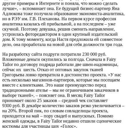
другие примеры в Интернете и поняла, что можно сделать
лучше», – вспоминает она. Ее будущий бизнес-партнер Яна
Адлюкова тоже получила образование экономиста-аналитика,
но в РЭУ им. Г.В. Плеханова. На первом курсе профессия
аналитика казалась ей прибыльной, а на последнем – уже
скучной. Поэтому девушка, решив сменить направление,
устроилась фоторедактором в один крупный издательский
дом. К тому моменту, когда Настя предложила ей совместное
дело, она проработала на новой для себя должности три года.
На разработку сайта подруги потратили 230 000 руб.
Вложенные деньги окупились за полгода. Сначала в Fairy
Tailor по договору подряда работали две швеи-надомницы,
сейчас их шесть. Отказ от оптовых закупок тканей
Григорьева ловко превратила в достоинство проекта. «У нас
есть несколько магазинов-партнеров, которые мы посещаем
вместе с клиентками. Это наше преимущество перед
традиционными ателье – мы не ограничиваем заказчиков в
выборе тканей», – поясняет она. В месяц Fairy Tailor
принимает около 25 заказов – средний чек составляет
9300 руб. В декабре количество заказов резко увеличивается –
на 20%. Второй пик, по словам совладелицы проекта,
приходится на май – пору свадеб и выпускных. Помимо
женской одежды, в Fairy Tailor недавно отшили сценические
костюмы для участницы шоу «Голос».