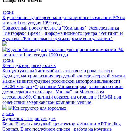
архив
Крупнейшие аудиторско-консультационные компании РФ по
итогам I полугодия 1999 года
Совместный проект журнала "Компания", еженедельника
"Интерфакс-Время", информационного центра "Рейтинг" и
журнала "Финансовые и бухгалтерские консультации".
архив
Конструктор для взрослых
Концептуальный автомобиль - это своего рода взгляд в
будущее, материализация передовой конструкторской мысли.
Каким видится будущее российской автопромышленности
"АСМ-холдингу" (бывший Минавтопром), стало ясно после
демонстрации экспокара "Мишка" на Московском
автосалоне-99. Опытный образец изготовлен в НАМИ при
содействии американской компании Venture.
архив
Художник, что рисует дом
Борис Валуев - ведущий архитектор компании ART trading
Contract. В его послужном списке - работа на крупные