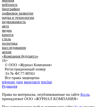
мнения
рейтинги
биографии
цифровое развитие
наука и технологии
недвижимость
авто
медиа
крипта
стиль
политика
расследования
архив
«Компания будущего»
16+
© ООО «Журнал Компания»
Регистрационный номер
Эл № ФС77-80561
Все права защищены
telegram
дзен
вконтакте
tenchat
Редакция
Права на материалы, опубликованные на сайте
Ko.ru
,
принадлежат ООО «ЖУРНАЛ КОМПАНИЯ»
При цитировании любых материалов сайта
ko.ru
ссылка