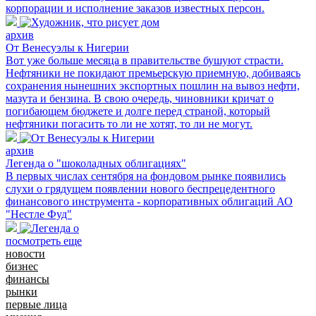
корпорации и исполнение заказов известных персон.
архив
От Венесуэлы к Нигерии
Вот уже больше месяца в правительстве бушуют страсти.
Нефтяники не покидают премьерскую приемную, добиваясь
сохранения нынешних экспортных пошлин на вывоз нефти,
мазута и бензина. В свою очередь, чиновники кричат о
погибающем бюджете и долге перед страной, который
нефтяники погасить то ли не хотят, то ли не могут.
архив
Легенда о "шоколадных облигациях"
В первых числах сентября на фондовом рынке появились
слухи о грядущем появлении нового беспрецедентного
финансового инструмента - корпоративных облигаций АО
"Нестле Фуд"
посмотреть еще
новости
бизнес
финансы
рынки
первые лица