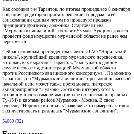
Как сообщил г-н Тарантов, по итогам прошедшего 8 сентября
собрания кредиторов принято решение о продаже всей
авиакомпании единым лотом по процедуре продажи
предприятия(бизнеса)-должника. Стартовая цена
"Мурманских авиалиний" составит $3 млн. Аукцион должен
провести фонд имущества мурманской области не ранее чем
через месяц.
Сейчас основным претендентом является РАО "Норильский
никель", крупнейший кредитор мурманского перевозчика,
который, как выразился Тарантов, "выступает в данном
случае в союзе с администрацией Мурманской области
против Российского авиационного консорциума". По мнению
Тарантова, на "Мурманские авиалинии" при такой невысокой
начальной цене может также претендовать питерское
авиапредприятие "Пулково", хотя они интересуются в
основном просто самолетами (четыре полностью исправных
Ту-154) и квотами рейсов Мурманск - Москва. В свою
очередь, "Норильский никель" заявляет, что намерен активно
эксплуатировать и развивать "Мурманские авиалинии".
№080 (32)
Еще по теме