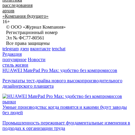
расследования
архив
«Компания будущего»
16+
© ООО «Журнал Компания»
Регистрационный номер
Эл № ФС77-80561
Все права защищены
telegram
дзен
вконтакте
tenchat
Редакция
популярное
Новости
стиль жизни
HUAWEI MatePad Pro Max: удобство без компромиссов
Результаты тест-драйва нового высокопроизводительного
дизайнерского планшета
рынки
Умные производства: когда появятся и какими будут заводы
без людей
Промышленность переживает фундаментальные изменения в
подходах к организации труда