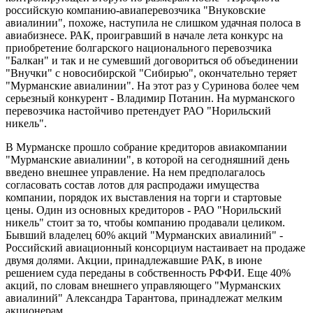
российскую компанию-авиаперевозчика "Внуковские
авиалинии", похоже, наступила не слишком удачная полоса в
авиабизнесе. РАК, проигравший в начале лета конкурс на
приобретение болгарского национального перевозчика
"Балкан" и так и не сумевший договориться об объединении
"Внучки" с новосибирской "Сибирью", окончательно теряет
"Мурманские авиалинии". На этот раз у Суринова более чем
серьезный конкурент - Владимир Потанин. На мурманского
перевозчика настойчиво претендует РАО "Норильский
никель".
В Мурманске прошло собрание кредиторов авиакомпании
"Мурманские авиалинии", в которой на сегодняшний день
введено внешнее управление. На нем предполагалось
согласовать состав лотов для распродажи имущества
компании, порядок их выставления на торги и стартовые
цены. Один из основных кредиторов - РАО "Норильский
никель" стоит за то, чтобы компанию продавали целиком.
Бывший владелец 60% акций "Мурманских авиалиний" -
Российский авиационный консорциум настаивает на продаже
двумя долями. Акции, принадлежавшие РАК, в июне
решением суда переданы в собственность РФФИ. Еще 40%
акций, по словам внешнего управляющего "Мурманских
авиалиний" Александра Тарантова, принадлежат мелким
акционерам.