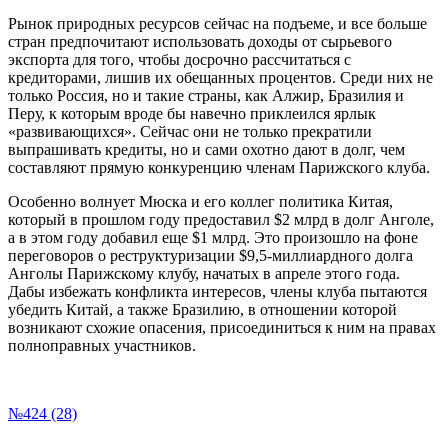
Рынок природных ресурсов сейчас на подъеме, и все больше
стран предпочитают использовать доходы от сырьевого
экспорта для того, чтобы досрочно рассчитаться с
кредиторами, лишив их обещанных процентов. Среди них не
только Россия, но и такие страны, как Алжир, Бразилия и
Перу, к которым вроде бы навечно приклеился ярлык
«развивающихся». Сейчас они не только прекратили
выпрашивать кредиты, но и сами охотно дают в долг, чем
составляют прямую конкуренцию членам Парижского клуба.
Особенно волнует Мюска и его коллег политика Китая,
который в прошлом году предоставил $2 млрд в долг Анголе,
а в этом году добавил еще $1 млрд. Это произошло на фоне
переговоров о реструктуризации $9,5-миллиардного долга
Анголы Парижскому клубу, начатых в апреле этого года.
Дабы избежать конфликта интересов, члены клуба пытаются
убедить Китай, а также Бразилию, в отношении которой
возникают схожие опасения, присоединиться к ним на правах
полноправных участников.
№424 (28)