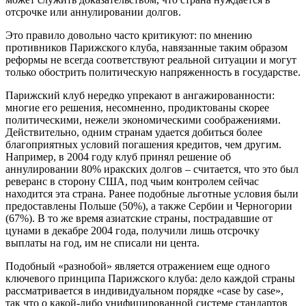
отсрочке или аннулировании долгов.
Это правило довольно часто критикуют: по мнению
противников Парижского клуба, навязанные таким образом
реформы не всегда соответствуют реальной ситуации и могут
только обострить политическую напряженность в государстве.
Парижский клуб нередко упрекают в ангажированности:
многие его решения, несомненно, продиктованы скорее
политическими, нежели экономическими соображениями.
Действительно, одним странам удается добиться более
благоприятных условий погашения кредитов, чем другим.
Например, в 2004 году клуб принял решение об
аннулировании 80% иракских долгов – считается, что это был
реверанс в сторону США, под чьим контролем сейчас
находится эта страна. Ранее подобные льготные условия были
предоставлены Польше (50%), а также Сербии и Черногории
(67%). В то же время азиатские страны, пострадавшие от
цунами в декабре 2004 года, получили лишь отсрочку
выплаты на год, им не списали ни цента.
Подобный «разнобой» является отражением еще одного
ключевого принципа Парижского клуба: дело каждой страны
рассматривается в индивидуальном порядке «case by case»,
так что о какой-либо унифицированной системе стандартов