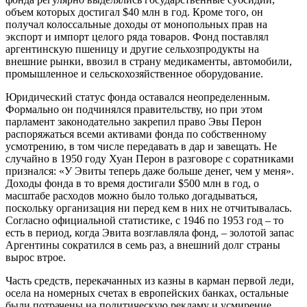
объем которых достигал $40 млн в год. Кроме того, он
получал колоссальные доходы от монопольных прав на
экспорт и импорт целого ряда товаров. Фонд поставлял
аргентинскую пшеницу и другие сельхозпродукты на
внешние рынки, ввозил в страну медикаменты, автомобили,
промышленное и сельскохозяйственное оборудование.
Юридический статус фонда оставался неопределенным.
Формально он подчинялся правительству, но при этом
парламент законодательно закрепил право Эвы Перон
распоряжаться всеми активами фонда по собственному
усмотрению, в том числе передавать в дар и завещать. Не
случайно в 1950 году Хуан Перон в разговоре с соратниками
признался: «У Эвиты теперь даже больше денег, чем у меня».
Доходы фонда в то время достигали $500 млн в год, о
масштабе расходов можно было только догадываться,
поскольку организация ни перед кем в них не отчитывалась.
Согласно официальной статистике, с 1946 по 1953 год – то
есть в период, когда Эвита возглавляла фонд, – золотой запас
Аргентины сократился в семь раз, а внешний долг страны
вырос втрое.
Часть средств, перекачанных из казны в карман первой леди,
осела на номерных счетах в европейских банках, остальные
были потрачены на политическую рекламу и усмирение