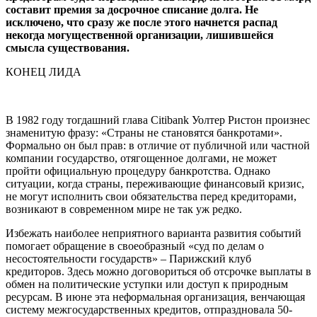
составит премия за досрочное списание долга. Не
исключено, что сразу же после этого начнется распад
некогда могущественной организации, лишившейся
смысла существования.
КОНЕЦ ЛИДА
В 1982 году тогдашний глава Citibank Уолтер Ристон произнес
знаменитую фразу: «Страны не становятся банкротами».
Формально он был прав: в отличие от публичной или частной
компании государство, отягощенное долгами, не может
пройти официальную процедуру банкротства. Однако
ситуации, когда страны, переживающие финансовый кризис,
не могут исполнить свои обязательства перед кредиторами,
возникают в современном мире не так уж редко.
Избежать наиболее неприятного варианта развития событий
помогает обращение в своеобразный «суд по делам о
несостоятельности государств» – Парижский клуб
кредиторов. Здесь можно договориться об отсрочке выплаты в
обмен на политические уступки или доступ к природным
ресурсам. В июне эта неформальная организация, венчающая
систему межгосударственных кредитов, отпраздновала 50-