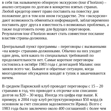
в себя так называемую обзорную экскурсию (tour d’horizon) –
анализ ситуации по долгам в конкретно взятых странах.
Любой кредитор имеет право поставить на повестку дня
положение дел в том или ином государстве. Эти «экскурсии»
дают возможность обменяться информацией, заблаговременно
поставить друг друга в известность о возможных проблемах, а
также подготовить почву для будущих переговоров.
Результатом tour d’horizon может стать совместное послание
властям страны-должника.
Центральный пункт программы – переговоры с вызванными
«на ковер» странами-должниками. Обычно на них уходит
один день, хотя каких-то специальных требований по
продолжительности нет. Самые короткие переговоры
состоялись в октябре 1983 года с делегацией Малави: они
заняли всего час. Бывают и обратные ситуации, когда
многодневные обсуждения заходят в тупик и заканчиваются
ничем.
В среднем Парижский клуб проводит переговоры с 15 – 20
странами в год, что приводит к отсрочке или списанию
долгов на $20 – 30 млрд. Иногда эта цифра еще выше. К
примеру, в 2004 году клуб реструктуризировал $50 млрд (в
основном за счет списания задолженности Ирака). Всего c
1983 года было заключено около 400 соглашений с более чем