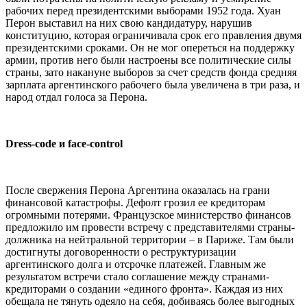
рабочих перед президентскими выборами 1952 года. Хуан
Перон выставил на них свою кандидатуру, нарушив
конституцию, которая ограничивала срок его правления двумя
президентскими сроками. Он не мог опереться на поддержку
армии, против него были настроены все политические силы
страны, зато накануне выборов за счет средств фонда средняя
зарплата аргентинского рабочего была увеличена в три раза, и
народ отдал голоса за Перона.
Dress-code
и
face-control
После свержения Перона Аргентина оказалась на грани
финансовой катастрофы. Дефолт грозил ее кредиторам
огромными потерями. Французское министерство финансов
предложило им провести встречу с представителями страны-
должника на нейтральной территории – в Париже. Там были
достигнуты договоренности о реструктуризации
аргентинского долга и отсрочке платежей. Главным же
результатом встречи стало соглашение между странами-
кредиторами о создании «единого фронта». Каждая из них
обещала не тянуть одеяло на себя, добиваясь более выгодных