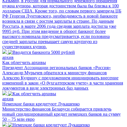
Казьмин, в России для нормального денежного обращения
нужна купюра, которая достоинством была бы близка к 100
долларам США. Кроме того, по словам первого зампреда ЦБ
РФ Георгия Лунтовского, необходимость в новой банкноте
возникла в связи с ростом зарплаты в стране. По данным
Росстата, в марте 2006 года средняя зарплата достигла уже
9995 руб. При этом введение в оборот банкнот более
высокого номинала предусматривается, если половина
средней зарплаты превышает самую крупную из
существующих купюр.
архив
Как облегчить архивы
Президент Ассоциации региональных банков «Россия»
Александр Мурычев обратился к министру финансов
Алексею Кудрину с предложением инициировать внесение
изменений в закон «О бухгалтерском учете» в части хранения
документов в виде электронных баз данных
архив
Немецкие банки кредитуют Лукашенко
Министерство финансов Беларуси собирается привлечь
новый синдицированный кредит немецких банков на сумму
50 – 75 млн евро