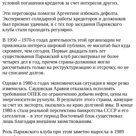
условий погашения кредитов за счет интересов других.
Эти переговоры помогли Аргентине избежать дефолта.
Эксперимент солидарной работы кредиторов и должников
был признан удачным, и с тех пор заседания Парижского
клуба стали проходить регулярно.
В 1950 – 1970-х годах деятельность этой организации не
привлекала интереса широкой публики, ее масштаб был куда
скромнее, чем сегодня. Первые двадцать пять лет
существования Парижский клуб рассматривал не более
четырех дел в год, причем страны-должники могли
рассчитывать только на реструктуризацию и отсрочку, но не
на списание долгов.
Однако в 1980-х годах экономическая ситуация в мире резко
изменилась. Саудовская Аравия отказалась исполнять
требования ОПЕК по ограничению добычи нефти, цены на
энергоносители рухнули. В результате этого страны, живущие
за счет их экспорта, оказались на краю долговой ямы. В конце
1980-х стала реальной перспектива банкротства СССР и его
сателлитов – в этот период Восточный блок существовал
лишь благодаря внешним заимствованиям.
Роль Парижского клуба при этом заметно выросла: в 1989