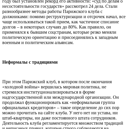
году был установлен рекорд его активности: «суд по делам о
несостоятельности государств» рассмотрел 24 дела. Стали
разнообразнее методы работы Парижского клуба с
должниками: помимо реструктуризации и отсрочек начал, все
чаще использоваться такой прием, как частичное списание
долгов – в некоторых случаях до 80%. Как правило, он
применялся к бывшим соцстранам, которые резко меняли
политическую ориентацию и присоединялись к западным
военным и политическим альянсам.
Неформалы с традициями
При этом Парижский клуб, в котором после окончания
«холодной войны» вершилась мировая политика, не
стремился институционализироваться в форме
надгосударственной или международной организации. Он
продолжал функционировать как «неформальная группа
официальных кредиторов» – такое определение до сих пор
можно прочитать на сайте клуба. У него нет ни устава, ни
штаб-квартиры, ни даже постоянного штата сотрудников.
Деятельность клуба регламентируется множеством традиций
и неписаных правил, которые строго соблюдаются на