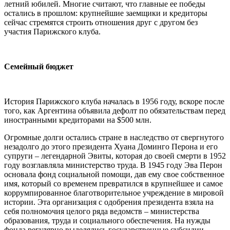
летний юбилей. Многие считают, что главные ее победы
остались в прошлом: крупнейшие заемщики и кредиторы
сейчас стремятся строить отношения друг с другом без
участия Парижского клуба.
Семейный бюджет
История Парижского клуба началась в 1956 году, вскоре после
того, как Аргентина объявила дефолт по обязательствам перед
иностранными кредиторами на $500 млн.
Огромные долги остались стране в наследство от свергнутого
незадолго до этого президента Хуана Доминго Перона и его
супруги – легендарной Эвиты, которая до своей смерти в 1952
году возглавляла министерство труда. В 1945 году Эва Перон
основала фонд социальной помощи, дав ему свое собственное
имя, который со временем превратился в крупнейшее и самое
коррумпированное благотворительное учреждение в мировой
истории. Эта организация с одобрения президента взяла на
себя полномочия целого ряда ведомств – министерства
образования, труда и социального обеспечения. На нужды
фонда регулярно выделялись государственные субсидии,