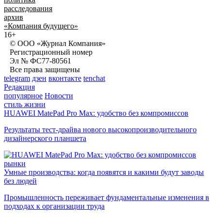
расследования
архив
«Компания будущего»
16+
© ООО «Журнал Компания»
Регистрационный номер
Эл № ФС77-80561
Все права защищены
telegram
дзен
вконтакте
tenchat
Редакция
популярное
Новости
стиль жизни
HUAWEI MatePad Pro Max: удобство без компромиссов
Результаты тест-драйва нового высокопроизводительного
дизайнерского планшета
рынки
Умные производства: когда появятся и какими будут заводы
без людей
Промышленность переживает фундаментальные изменения в
подходах к организации труда