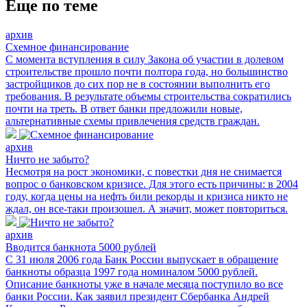
Еще по теме
архив
Схемное финансирование
С момента вступления в силу Закона об участии в долевом
строительстве прошло почти полтора года, но большинство
застройщиков до сих пор не в состоянии выполнить его
требования. В результате объемы строительства сократились
почти на треть. В ответ банки предложили новые,
альтернативные схемы привлечения средств граждан.
архив
Ничто не забыто?
Несмотря на рост экономики, с повестки дня не снимается
вопрос о банковском кризисе. Для этого есть причины: в 2004
году, когда цены на нефть били рекорды и кризиса никто не
ждал, он все-таки произошел. А значит, может повториться.
архив
Вводится банкнота 5000 рублей
С 31 июля 2006 года Банк России выпускает в обращение
банкноты образца 1997 года номиналом 5000 рублей.
Описание банкноты уже в начале месяца поступило во все
банки России. Как заявил президент Сбербанка Андрей