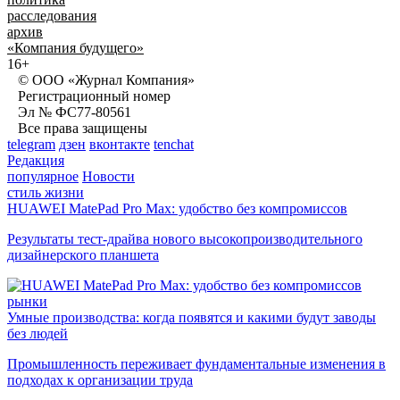
расследования
архив
«Компания будущего»
16+
© ООО «Журнал Компания»
Регистрационный номер
Эл № ФС77-80561
Все права защищены
telegram
дзен
вконтакте
tenchat
Редакция
популярное
Новости
стиль жизни
HUAWEI MatePad Pro Max: удобство без компромиссов
Результаты тест-драйва нового высокопроизводительного
дизайнерского планшета
рынки
Умные производства: когда появятся и какими будут заводы
без людей
Промышленность переживает фундаментальные изменения в
подходах к организации труда