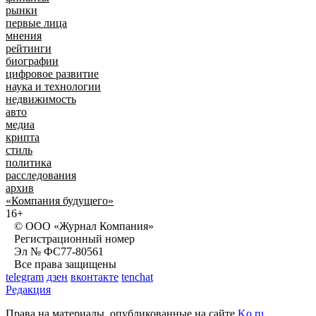
рынки
первые лица
мнения
рейтинги
биографии
цифровое развитие
наука и технологии
недвижимость
авто
медиа
крипта
стиль
политика
расследования
архив
«Компания будущего»
16+
© ООО «Журнал Компания»
Регистрационный номер
Эл № ФС77-80561
Все права защищены
telegram
дзен
вконтакте
tenchat
Редакция
Права на материалы, опубликованные на сайте
Ko.ru
,