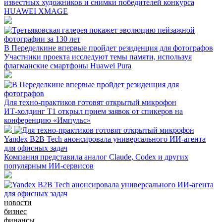
известных художников и снимки победителей конкурса
HUAWEI XMAGE
В Переделкине впервые пройдет резиденция для фотографов
Участники проекта исследуют темы памяти, используя
флагманские смартфоны Huawei Pura
Для техно-практиков готовят открытый микрофон
ИТ-холдинг Т1 открыл прием заявок от спикеров на
конференцию «Импульс»
Yandex B2B Tech анонсировала универсального ИИ-агента
для офисных задач
Компания представила аналог Claude, Codex и других
популярным ИИ-сервисов
новости
бизнес
финансы