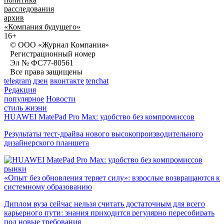
расследования
архив
«Компания будущего»
16+
© ООО «Журнал Компания»
Регистрационный номер
Эл № ФС77-80561
Все права защищены
telegram
дзен
вконтакте
tenchat
Редакция
популярное
Новости
стиль жизни
HUAWEI MatePad Pro Max: удобство без компромиссов
Результаты тест-драйва нового высокопроизводительного
дизайнерского планшета
рынки
«Опыт без обновления теряет силу»: взрослые возвращаются к
системному образованию
Диплом вуза сейчас нельзя считать достаточным для всего
карьерного пути: знания приходится регулярно пересобирать
под новые требования