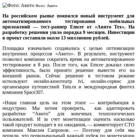
Фото: Авито
На российском рынке появился новый инструмент для
автоматизированного тестирования мобильных
приложений — тест-раннер Emcee от «Авито Тех». На
разработку решения ушло порядка 9 месяцев. Инвестиции
в проект составили около 13 миллионов рублей.
Площадка изначально создавалась с целью оптимизации
внутренних процессов «Авито». В результате, инструмент
позволил компании сократить время на автоматизированное
тестирование в 8 раз. После того, как Emcee доказал свою
эффективность, было принято решение вывести его на
внешний рынок. Сейчас решение в тестовом режиме
используют онлайн-кинотеатр ivi, онлайн-сервис для
организации путешествий Tutu.ru и международная финтех
компания Space307.
«Наша главная цель на этом этапе — контрибьюция в
индустрию. Мы хотим проверить, как адаптировать
разработки “Авито” для конечных технологических
пользователей. И за счет монетизации оценить насколько
такой продукт попадает в их ожидания, — комментирует CTO
компании Максим Сапронов. — Поэтому для себя мы
решили, что первоначальный важный рубеж по монетизации