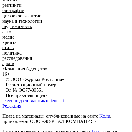
рейтинги
биографии
цифровое развитие
наука и технологии
недвижимость
авто
медиа
крипта
стиль
политика
расследования
архив
«Компания будущего»
16+
© ООО «Журнал Компания»
Регистрационный номер
Эл № ФС77-80561
Все права защищены
telegram
дзен
вконтакте
tenchat
Редакция
Права на материалы, опубликованные на сайте
Ko.ru
,
принадлежат ООО «ЖУРНАЛ КОМПАНИЯ»
При цитировании любых материалов сайта
ko.ru
ссылка