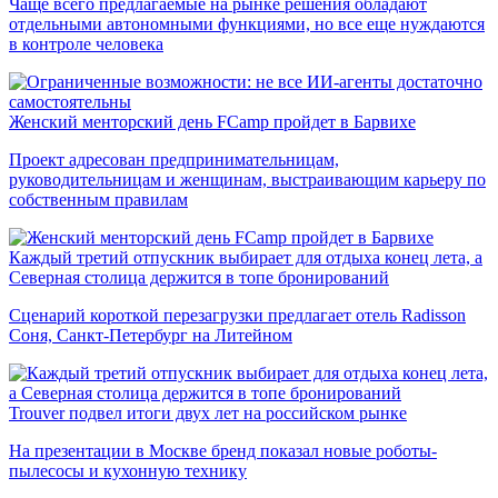
Чаще всего предлагаемые на рынке решения обладают
отдельными автономными функциями, но все еще нуждаются
в контроле человека
Женский менторский день FCamp пройдет в Барвихе
Проект адресован предпринимательницам,
руководительницам и женщинам, выстраивающим карьеру по
собственным правилам
Каждый третий отпускник выбирает для отдыха конец лета, а
Северная столица держится в топе бронирований
Сценарий короткой перезагрузки предлагает отель Radisson
Соня, Санкт-Петербург на Литейном
Trouver подвел итоги двух лет на российском рынке
На презентации в Москве бренд показал новые роботы-
пылесосы и кухонную технику