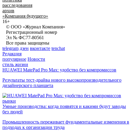
расследования
архив
«Компания будущего»
16+
© ООО «Журнал Компания»
Регистрационный номер
Эл № ФС77-80561
Все права защищены
telegram
дзен
вконтакте
tenchat
Редакция
популярное
Новости
стиль жизни
HUAWEI MatePad Pro Max: удобство без компромиссов
Результаты тест-драйва нового высокопроизводительного
дизайнерского планшета
рынки
Умные производства: когда появятся и какими будут заводы
без людей
Промышленность переживает фундаментальные изменения в
подходах к организации труда