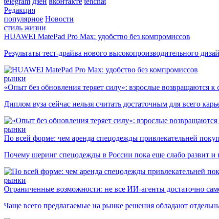
telegram
дзен
вконтакте
tenchat
Редакция
популярное
Новости
стиль жизни
HUAWEI MatePad Pro Max: удобство без компромиссов
Результаты тест-драйва нового высокопроизводительного диза
рынки
«Опыт без обновления теряет силу»: взрослые возвращаются к
Диплом вуза сейчас нельзя считать достаточным для всего кар
рынки
По всей форме: чем аренда спецодежды привлекательней поку
Почему шеринг спецодежды в России пока еще слабо развит и 
рынки
Ограниченные возможности: не все ИИ-агенты достаточно сам
Чаще всего предлагаемые на рынке решения обладают отдельн