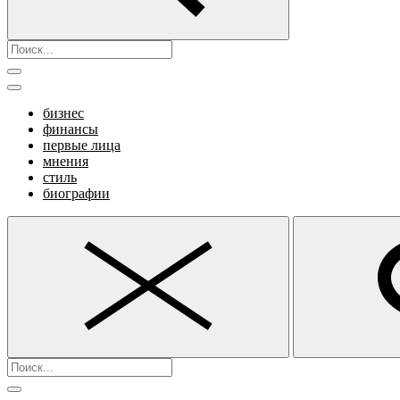
бизнес
финансы
первые лица
мнения
стиль
биографии