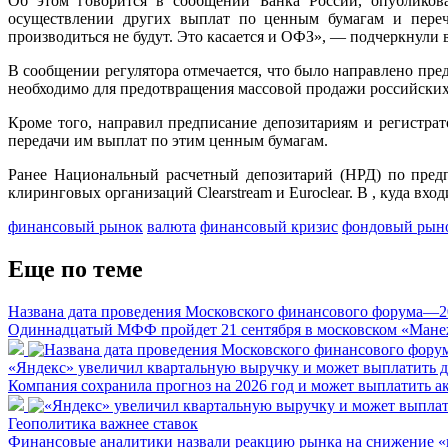
Об этом говорится в сообщении Банка России, опубликов
осуществлении других выплат по ценным бумагам и переч
производиться не будут. Это касается и ОФЗ», — подчеркнули 
В сообщении регулятора отмечается, что было направлено пр
необходимо для предотвращения массовой продажи российских 
Кроме того, направил предписание депозитариям и регистрат
передачи им выплат по этим ценным бумагам.
Ранее Национальный расчетный депозитарий (НРД) по предп
клиринговых организаций Clearstream и Euroclear. В , куда вх
финансовый рынок
валюта
финансовый кризис
фондовый рын
Еще по теме
Названа дата проведения Московского финансового форума—2
Одиннадцатый МФФ пройдет 21 сентября в московском «Мане
«Яндекс» увеличил квартальную выручку и может выплатить 
Компания сохранила прогноз на 2026 год и может выплатить а
Геополитика важнее ставок
Финансовые аналитики назвали реакцию рынка на снижение 