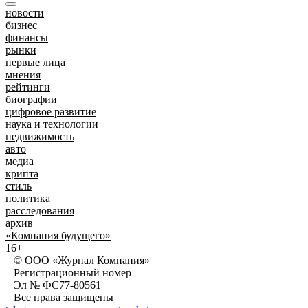
новости
бизнес
финансы
рынки
первые лица
мнения
рейтинги
биографии
цифровое развитие
наука и технологии
недвижимость
авто
медиа
крипта
стиль
политика
расследования
архив
«Компания будущего»
16+
© ООО «Журнал Компания»
Регистрационный номер
Эл № ФС77-80561
Все права защищены