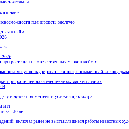
ся в найм
и невозможности планировать вдолгую
026
же»
 при росте цен на отечественных маркетплейсах
ы импорта могут конкурировать с иностранными онайл-площадка
 ИИ
дачу и аудио под контент и условия просмотра
и за 130 лет
ведений, включая ранее не выставлявшиеся работы известных