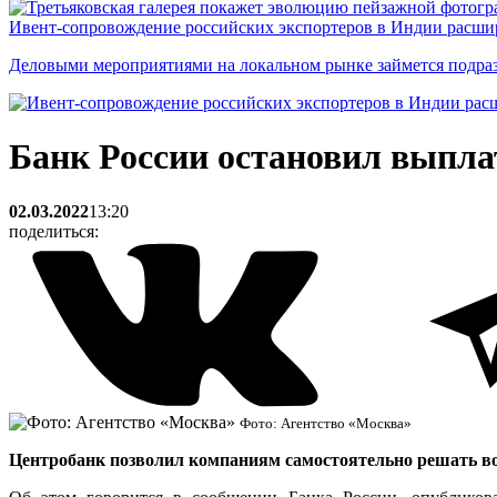
Ивент-сопровождение российских экспортеров в Индии расши
Деловыми мероприятиями на локальном рынке займется подраз
Банк России остановил выпла
02.03.2022
13:20
поделиться:
Фото: Агентство «Москва»
Центробанк позволил компаниям самостоятельно решать воп