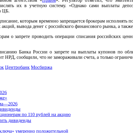
анном агентством «
Прайм
». Регулятор отметил, что эмите
ислять их в учетную систему. «Однако сами выплаты депоз
в ЦБ.
едписание, которым временно запрещается брокерам исполнять п
акций, вывода денег с российского финансового рынка, а также
орам о запрете проводить операции списания российских ценн
исанию Банка России о запрете на выплаты купонов по обли
одит НРД, сообщили, что не замораживали счета, а только огран
ок
Центробанк
Мосбиржа
026
же»
дивиденды
кционерам по 110 рублей на акцию
«ключа» умеренно положительной