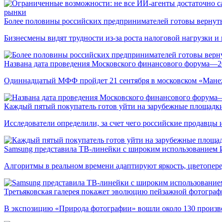
рынки
Более половины российских предпринимателей готовы вернуть
Бизнесмены видят трудности из-за роста налоговой нагрузки 
Названа дата проведения Московского финансового форума—2
Одиннадцатый МФФ пройдет 21 сентября в московском «Мане
Каждый пятый покупатель готов уйти на зарубежные площадки
Исследователи определили, за счет чего российские продавц
Samsung представила ТВ-линейки с широким использованием
Алгоритмы в реальном времени адаптируют яркость, цветопере
Третьяковская галерея покажет эволюцию пейзажной фотографи
В экспозицию «Природа фотографии» вошли около 130 произ