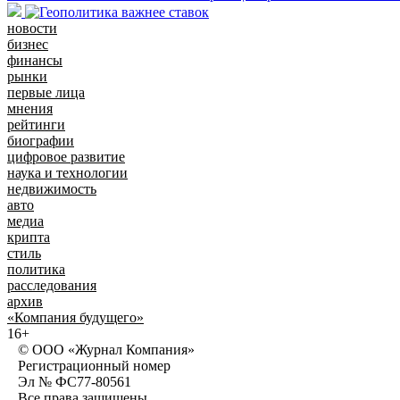
новости
бизнес
финансы
рынки
первые лица
мнения
рейтинги
биографии
цифровое развитие
наука и технологии
недвижимость
авто
медиа
крипта
стиль
политика
расследования
архив
«Компания будущего»
16+
© ООО «Журнал Компания»
Регистрационный номер
Эл № ФС77-80561
Все права защищены