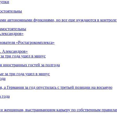
остоятельны
ыми автономными функциями, но все еще нуждаются в контроле
 Александров»
снователя «Ростагрокомплекса»
за три года ушел в минус
лн иностранных гостей за полгода
ода
я, а Германия за год опустилась с третьей позиции на восьмую
 и женщинам, выстраивающим карьеру по собственным правила