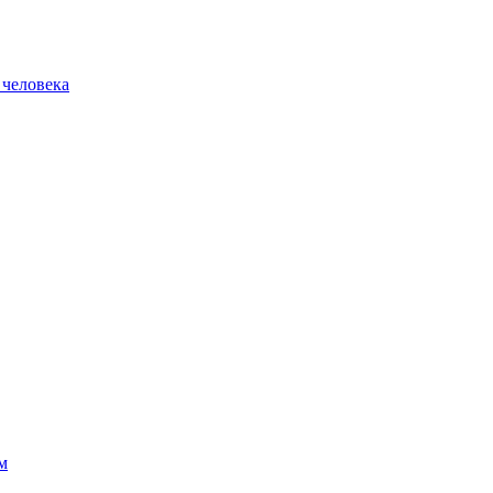
 человека
м