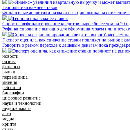
Геополитика важнее ставок
Финансовые аналитики назвали реакцию рынка на снижение 
Спрос на рефинансирование кредитов вырос более чем на 20 п
Рефинансирование выгодно для оформивших заем или ипотеку 
Эксперт оценила, как снижение ставки повлияет на рынок вкл
Говорить о резком переходе к дешевым деньгам пока преждевр
новости
бизнес
финансы
рынки
первые лица
мнения
рейтинги
биографии
цифровое развитие
наука и технологии
недвижимость
авто
медиа
крипта
стиль