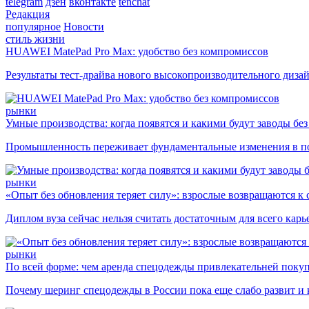
telegram
дзен
вконтакте
tenchat
Редакция
популярное
Новости
стиль жизни
HUAWEI MatePad Pro Max: удобство без компромиссов
Результаты тест-драйва нового высокопроизводительного диза
рынки
Умные производства: когда появятся и какими будут заводы бе
Промышленность переживает фундаментальные изменения в по
рынки
«Опыт без обновления теряет силу»: взрослые возвращаются к
Диплом вуза сейчас нельзя считать достаточным для всего кар
рынки
По всей форме: чем аренда спецодежды привлекательней поку
Почему шеринг спецодежды в России пока еще слабо развит и 