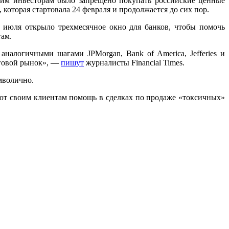
ким инвесторам было запрещено покупать российские ценные
которая стартовала 24 февраля и продолжается до сих пор.
июля открыло трехмесячное окно для банков, чтобы помочь
там.
аналогичными шагами JPMorgan, Bank of America, Jefferies и
олговой рынок», —
пишут
журналисты Financial Times.
мволично.
ают своим клиентам помощь в сделках по продаже «токсичных»