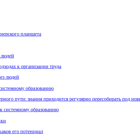
йнерского планшета
з людей
дходах к организации труда
 системному образованию
ьерного пути: знания приходится регулярно пересобирать под но
пки
каков его потенциал