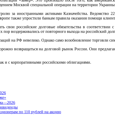
блигаций «замер». Это произошло после того, как американс
едением Москвой специальной операции на территории Украины, 
олю за иностранными активами Казначейства. Ведомство 22 
 Европе также упростили банкам правила оказания помощи клиен
ть свои российские долговые обязательства в соответствии с 
о сих пор воздерживались от повторного выхода на российский д
изаций на РФ невелико. Однако само возобновление торговли си
сторожно возвращаться на долговой рынок России. Они предлаг
так и с корпоративными российскими облигациями.
026
же»
дивиденды
кционерам по 110 рублей на акцию