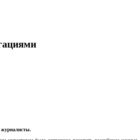
игациями
е журналисты.