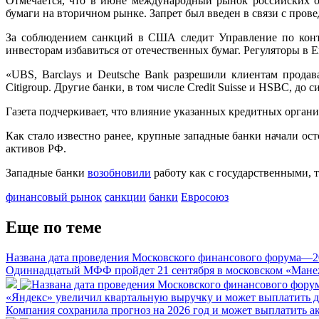
Отмечается, что в июне международный рынок российских о
бумаги на вторичном рынке. Запрет был введен в связи с пров
За соблюдением санкций в США следит Управление по контр
инвесторам избавиться от отечественных бумаг. Регуляторы в
«UBS, Barclays и Deutsche Bank разрешили клиентам продава
Citigroup. Другие банки, в том числе Credit Suisse и HSBC, д
Газета подчеркивает, что влияние указанных кредитных орган
Как стало известно ранее, крупные западные банки начали о
активов РФ.
Западные банки
возобновили
работу как с государственными, 
финансовый рынок
санкции
банки
Евросоюз
Еще по теме
Названа дата проведения Московского финансового форума—2
Одиннадцатый МФФ пройдет 21 сентября в московском «Мане
«Яндекс» увеличил квартальную выручку и может выплатить 
Компания сохранила прогноз на 2026 год и может выплатить а