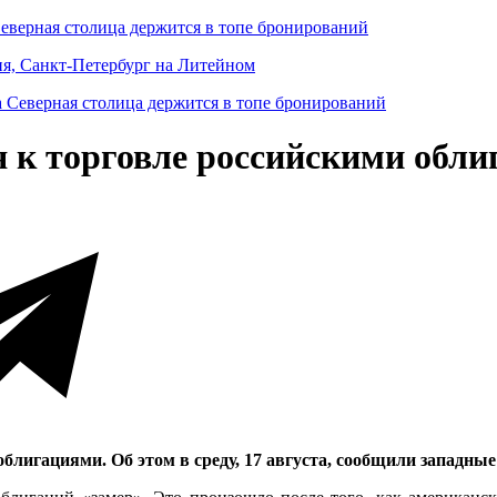
Северная столица держится в топе бронирований
ня, Санкт-Петербург на Литейном
 к торговле российскими обл
блигациями. Об этом в среду, 17 августа, сообщили западны