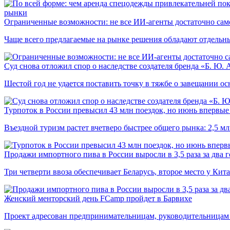
рынки
Ограниченные возможности: не все ИИ-агенты достаточно сам
Чаще всего предлагаемые на рынке решения обладают отдельн
Суд снова отложил спор о наследстве создателя бренда «Б. Ю.
Шестой год не удается поставить точку в тяжбе о завещании о
Турпоток в России превысил 43 млн поездок, но июнь впервые 
Въездной туризм растет вчетверо быстрее общего рынка: 2,5 м
Продажи импортного пива в России выросли в 3,5 раза за два г
Три четверти ввоза обеспечивает Беларусь, второе место у Кита
Женский менторский день FCamp пройдет в Барвихе
Проект адресован предпринимательницам, руководительницам