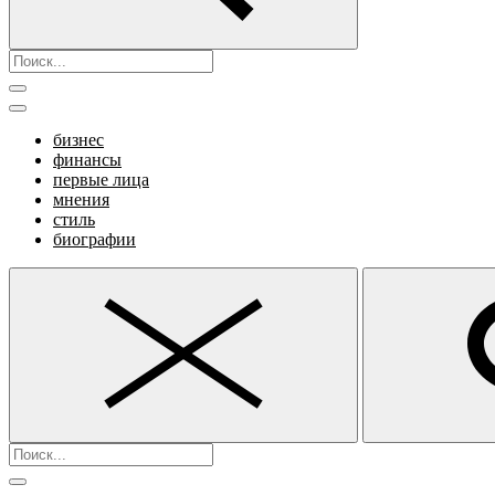
бизнес
финансы
первые лица
мнения
стиль
биографии