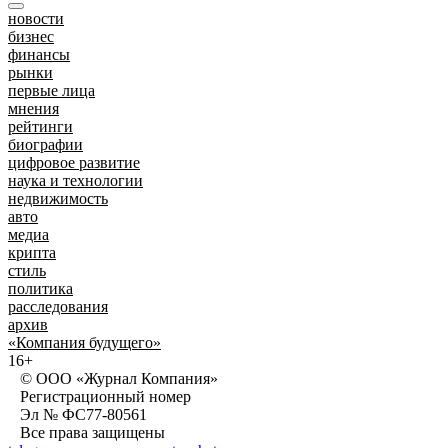
новости
бизнес
финансы
рынки
первые лица
мнения
рейтинги
биографии
цифровое развитие
наука и технологии
недвижимость
авто
медиа
крипта
стиль
политика
расследования
архив
«Компания будущего»
16+
© ООО «Журнал Компания»
Регистрационный номер
Эл № ФС77-80561
Все права защищены