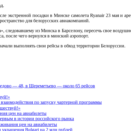
д.
ле экстренной посадки в Минске самолета Ryanair 23 мая и ар
пространство для белорусских авиакомпаний.
», следовавшему из Минска в Барселону, пересечь свое воздушн
са, после чего вернулся в минский аэропорт.
ачали выполнять свои рейсы в обход территории Белоруссии.
дедово — 48, в Шереметьево — около 65 рейсов
вуй!»
 взаимодействия по запуску чартерной программы
ания цен на авиабилеты
первым в истории российского рынка
украшения Bulgari на 2 млн рублей