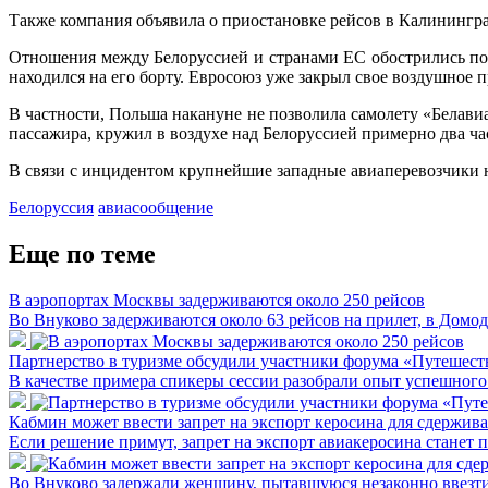
Также компания объявила о приостановке рейсов в Калинингра
Отношения между Белоруссией и странами ЕС обострились пос
находился на его борту. Евросоюз уже закрыл свое воздушное 
В частности, Польша накануне не позволила самолету «Белавиа
пассажира, кружил в воздухе над Белоруссией примерно два ча
В связи с инцидентом крупнейшие западные авиаперевозчики н
Белоруссия
авиасообщение
Еще по теме
В аэропортах Москвы задерживаются около 250 рейсов
Во Внуково задерживаются около 63 рейсов на прилет, в Домо
Партнерство в туризме обсудили участники форума «Путешест
В качестве примера спикеры сессии разобрали опыт успешного
Кабмин может ввести запрет на экспорт керосина для сдержив
Если решение примут, запрет на экспорт авиакеросина станет 
Во Внуково задержали женщину, пытавшуюся незаконно ввезти 