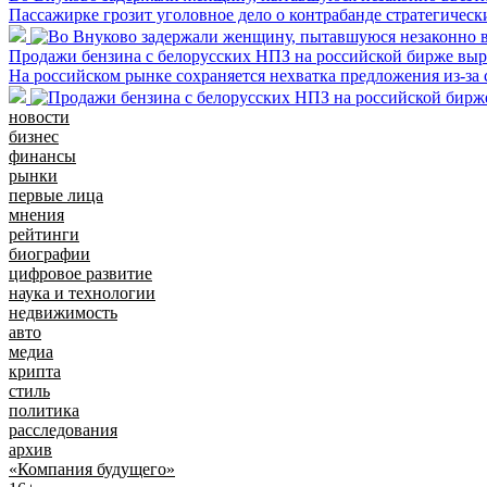
Пассажирке грозит уголовное дело о контрабанде стратегичес
Продажи бензина с белорусских НПЗ на российской бирже выросл
На российском рынке сохраняется нехватка предложения из-за
новости
бизнес
финансы
рынки
первые лица
мнения
рейтинги
биографии
цифровое развитие
наука и технологии
недвижимость
авто
медиа
крипта
стиль
политика
расследования
архив
«Компания будущего»