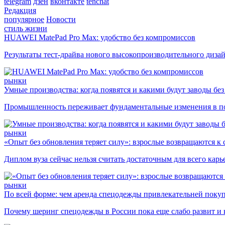
telegram
дзен
вконтакте
tenchat
Редакция
популярное
Новости
стиль жизни
HUAWEI MatePad Pro Max: удобство без компромиссов
Результаты тест-драйва нового высокопроизводительного диза
рынки
Умные производства: когда появятся и какими будут заводы бе
Промышленность переживает фундаментальные изменения в по
рынки
«Опыт без обновления теряет силу»: взрослые возвращаются к
Диплом вуза сейчас нельзя считать достаточным для всего кар
рынки
По всей форме: чем аренда спецодежды привлекательней поку
Почему шеринг спецодежды в России пока еще слабо развит и 