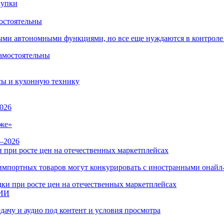
остоятельны
ыми автономными функциями, но все еще нуждаются в контроле
сы и кухонную технику
026
же»
 при росте цен на отечественных маркетплейсах
ы импортных товаров могут конкурировать с иностранными онай
 ИИ
дачу и аудио под контент и условия просмотра