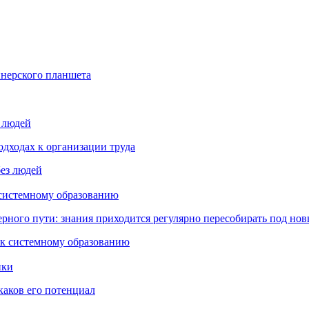
йнерского планшета
з людей
дходах к организации труда
 системному образованию
ьерного пути: знания приходится регулярно пересобирать под но
пки
каков его потенциал