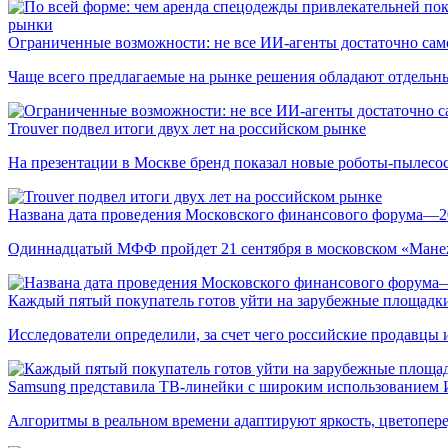
рынки
Ограниченные возможности: не все ИИ-агенты достаточно сам
Чаще всего предлагаемые на рынке решения обладают отдельн
Trouver подвел итоги двух лет на российском рынке
На презентации в Москве бренд показал новые роботы-пылесо
Названа дата проведения Московского финансового форума—2
Одиннадцатый МФФ пройдет 21 сентября в московском «Мане
Каждый пятый покупатель готов уйти на зарубежные площадки
Исследователи определили, за счет чего российские продавц
Samsung представила ТВ-линейки с широким использованием
Алгоритмы в реальном времени адаптируют яркость, цветопере