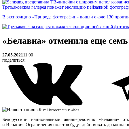
Третьяковская галерея покажет эволюцию пейзажной фотографи
В экспозицию «Природа фотографии» вошли около 130 произ
«Белавиа» отменила еще семь
27.05.2021
11:00
поделиться:
Иллюстрация: «Ко»
Белорусский национальный авиаперевозчик «Белавиа» от
и Испания. Ограничения полетов будут действовать до конца ок