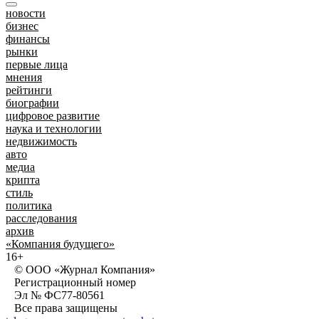
новости
бизнес
финансы
рынки
первые лица
мнения
рейтинги
биографии
цифровое развитие
наука и технологии
недвижимость
авто
медиа
крипта
стиль
политика
расследования
архив
«Компания будущего»
16+
© ООО «Журнал Компания»
Регистрационный номер
Эл № ФС77-80561
Все права защищены