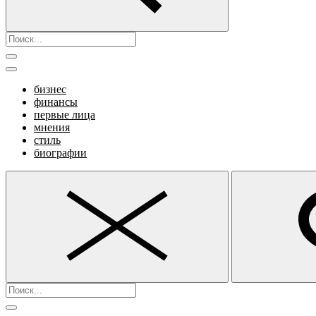
бизнес
финансы
первые лица
мнения
стиль
биографии