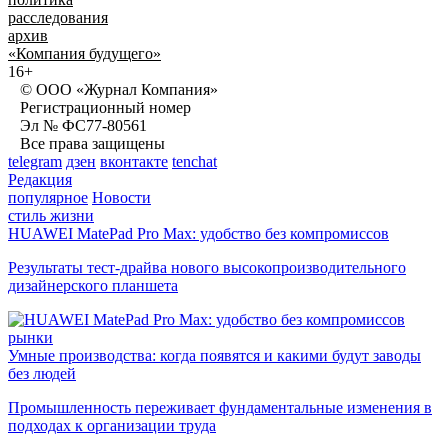
расследования
архив
«Компания будущего»
16+
© ООО «Журнал Компания»
Регистрационный номер
Эл № ФС77-80561
Все права защищены
telegram
дзен
вконтакте
tenchat
Редакция
популярное
Новости
стиль жизни
HUAWEI MatePad Pro Max: удобство без компромиссов
Результаты тест-драйва нового высокопроизводительного
дизайнерского планшета
рынки
Умные производства: когда появятся и какими будут заводы
без людей
Промышленность переживает фундаментальные изменения в
подходах к организации труда