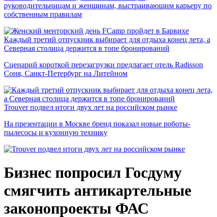
руководительницам и женщинам, выстраивающим карьеру по
собственным правилам
Каждый третий отпускник выбирает для отдыха конец лета, а
Северная столица держится в топе бронирований
Сценарий короткой перезагрузки предлагает отель Radisson
Соня, Санкт-Петербург на Литейном
Trouver подвел итоги двух лет на российском рынке
На презентации в Москве бренд показал новые роботы-
пылесосы и кухонную технику
Бизнес попросил Госдуму
смягчить антикартельные
законопроекты ФАС