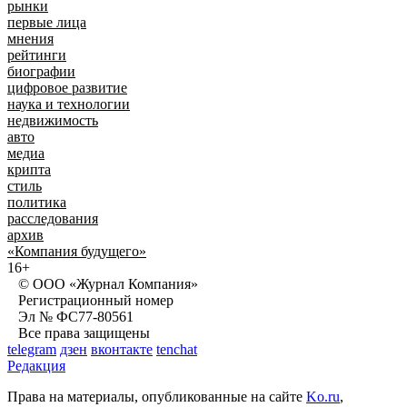
рынки
первые лица
мнения
рейтинги
биографии
цифровое развитие
наука и технологии
недвижимость
авто
медиа
крипта
стиль
политика
расследования
архив
«Компания будущего»
16+
© ООО «Журнал Компания»
Регистрационный номер
Эл № ФС77-80561
Все права защищены
telegram
дзен
вконтакте
tenchat
Редакция
Права на материалы, опубликованные на сайте
Ko.ru
,