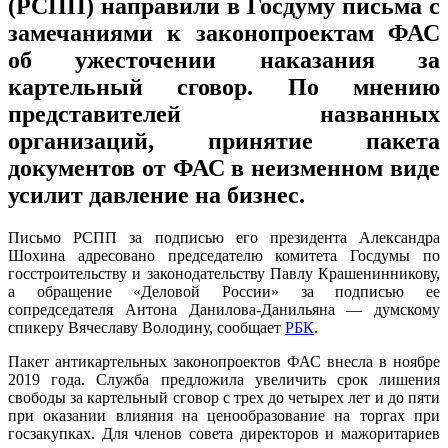
(РСПП) направили в Госдуму письма с
замечаниями к законопроектам ФАС
об ужесточении наказания за
картельный сговор. По мнению
представителей названных
организаций, принятие пакета
документов от ФАС в неизменном виде
усилит давление на бизнес.
Письмо РСПП за подписью его президента Александра
Шохина адресовано председателю комитета Госдумы по
госстроительству и законодательству Павлу Крашенинникову,
а обращение «Деловой России» за подписью ее
сопредседателя Антона Данилова-Данильяна — думскому
спикеру Вячеславу Володину, сообщает
РБК
.
Пакет антикартельных законопроектов ФАС внесла в ноябре
2019 года. Служба предложила увеличить срок лишения
свободы за картельный сговор с трех до четырех лет и до пяти
при оказании влияния на ценообразование на торгах при
госзакупках. Для членов совета директоров и мажоритариев