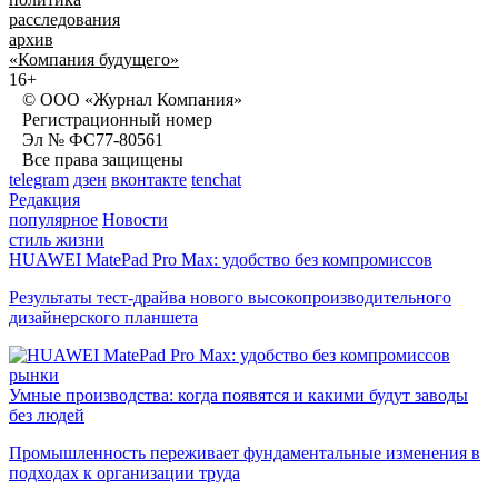
расследования
архив
«Компания будущего»
16+
© ООО «Журнал Компания»
Регистрационный номер
Эл № ФС77-80561
Все права защищены
telegram
дзен
вконтакте
tenchat
Редакция
популярное
Новости
стиль жизни
HUAWEI MatePad Pro Max: удобство без компромиссов
Результаты тест-драйва нового высокопроизводительного
дизайнерского планшета
рынки
Умные производства: когда появятся и какими будут заводы
без людей
Промышленность переживает фундаментальные изменения в
подходах к организации труда