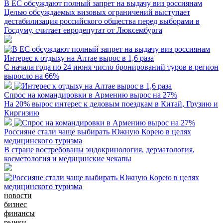
В ЕС обсуждают полный запрет на выдачу виз россиянам
Целью обсуждаемых визовых ограничений выступает
дестабилизация российского общества перед выборами в
Госдуму, считает евродепутат от Люксембурга
Интерес к отдыху на Алтае вырос в 1,6 раза
С начала года по 24 июня число бронирований туров в регион
выросло на 66%
Спрос на командировки в Армению вырос на 27%
На 20% вырос интерес к деловым поездкам в Китай, Грузию и
Киргизию
Россияне стали чаще выбирать Южную Корею в целях
медицинского туризма
В стране востребованы эндокринология, дерматология,
косметология и медицинские чекапы
новости
бизнес
финансы
рынки