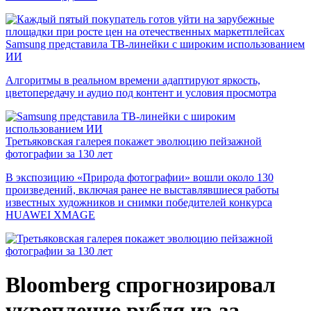
Samsung представила ТВ-линейки с широким использованием
ИИ
Алгоритмы в реальном времени адаптируют яркость,
цветопередачу и аудио под контент и условия просмотра
Третьяковская галерея покажет эволюцию пейзажной
фотографии за 130 лет
В экспозицию «Природа фотографии» вошли около 130
произведений, включая ранее не выставлявшиеся работы
известных художников и снимки победителей конкурса
HUAWEI XMAGE
Bloomberg спрогнозировал
укрепление рубля из-за