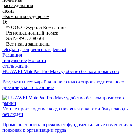
расследования
архив
«Компания будущего»
16+
© ООО «Журнал Компания»
Регистрационный номер
Эл № ФС77-80561
Все права защищены
telegram
дзен
вконтакте
tenchat
Редакция
популярное
Новости
стиль жизни
HUAWEI MatePad Pro Max: удобство без компромиссов
Результаты тест-драйва нового высокопроизводительного
дизайнерского планшета
рынки
Умные производства: когда появятся и какими будут заводы
без людей
Промышленность переживает фундаментальные изменения в
подходах к организации труда