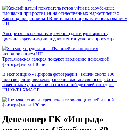
Samsung представила ТВ-линейки с широким использованием
ИИ
Алгоритмы в реальном времени адаптируют яркость,
цветопередачу и аудио под контент и условия просмотра
Третьяковская галерея покажет эволюцию пейзажной
фотографии за 130 лет
В экспозицию «Природа фотографии» вошли около 130
произведений, включая ранее не выставлявшиеся работы
известных художников и снимки победителей конкурса
HUAWEI XMAGE
Девелопер ГК «Инград»
получил от Сбербанка 30