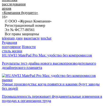
расследования
архив
«Компания будущего»
16+
© ООО «Журнал Компания»
Регистрационный номер
Эл № ФС77-80561
Все права защищены
telegram
дзен
вконтакте
tenchat
Редакция
популярное
Новости
стиль жизни
HUAWEI MatePad Pro Max: удобство без компромиссов
Результаты тест-драйва нового высокопроизводительного
дизайнерского планшета
рынки
Умные производства: когда появятся и какими будут заводы
без людей
Промышленность переживает фундаментальные изменения в
подходах к организации труда