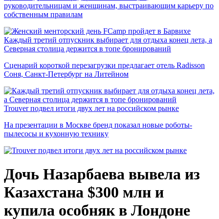
руководительницам и женщинам, выстраивающим карьеру по
собственным правилам
Каждый третий отпускник выбирает для отдыха конец лета, а
Северная столица держится в топе бронирований
Сценарий короткой перезагрузки предлагает отель Radisson
Соня, Санкт-Петербург на Литейном
Trouver подвел итоги двух лет на российском рынке
На презентации в Москве бренд показал новые роботы-
пылесосы и кухонную технику
Дочь Назарбаева вывела из
Казахстана $300 млн и
купила особняк в Лондоне