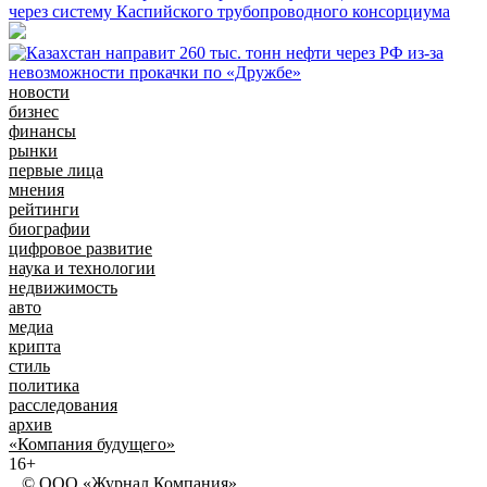
через систему Каспийского трубопроводного консорциума
новости
бизнес
финансы
рынки
первые лица
мнения
рейтинги
биографии
цифровое развитие
наука и технологии
недвижимость
авто
медиа
крипта
стиль
политика
расследования
архив
«Компания будущего»
16+
© ООО «Журнал Компания»