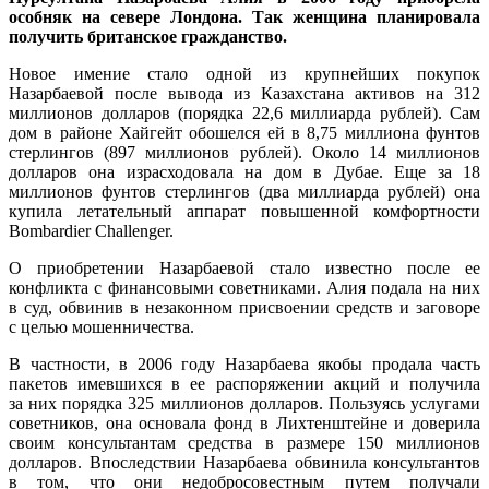
особняк на севере Лондона. Так женщина планировала
получить британское гражданство.
Новое имение стало одной из крупнейших покупок
Назарбаевой после вывода из Казахстана активов на 312
миллионов долларов (порядка 22,6 миллиарда рублей). Сам
дом в районе Хайгейт обошелся ей в 8,75 миллиона фунтов
стерлингов (897 миллионов рублей). Около 14 миллионов
долларов она израсходовала на дом в Дубае. Еще за 18
миллионов фунтов стерлингов (два миллиарда рублей) она
купила летательный аппарат повышенной комфортности
Bombardier Challenger.
О приобретении Назарбаевой стало известно после ее
конфликта с финансовыми советниками. Алия подала на них
в суд, обвинив в незаконном присвоении средств и заговоре
с целью мошенничества.
В частности, в 2006 году Назарбаева якобы продала часть
пакетов имевшихся в ее распоряжении акций и получила
за них порядка 325 миллионов долларов. Пользуясь услугами
советников, она основала фонд в Лихтенштейне и доверила
своим консультантам средства в размере 150 миллионов
долларов. Впоследствии Назарбаева обвинила консультантов
в том, что они недобросовестным путем получали