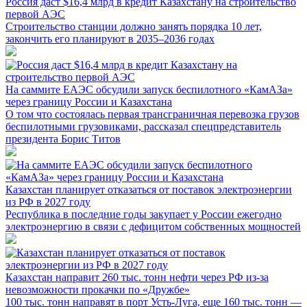
Россия даст $16,4 млрд в кредит Казахстану на строительство
первой АЭС
Строительство станции должно занять порядка 10 лет,
закончить его планируют в 2035–2036 годах
На саммите ЕАЭС обсудили запуск беспилотного «КамАЗа»
через границу России и Казахстана
О том что состоялась первая трансграничная перевозка грузов
беспилотными грузовиками, рассказал спецпредставитель
президента Борис Титов
Казахстан планирует отказаться от поставок электроэнергии
из РФ в 2027 году
Республика в последние годы закупает у России ежегодно
электроэнергию в связи с дефицитом собственных мощностей
Казахстан направит 260 тыс. тонн нефти через РФ из-за
невозможности прокачки по «Дружбе»
100 тыс. тонн направят в порт Усть-Луга, еще 160 тыс. тонн —