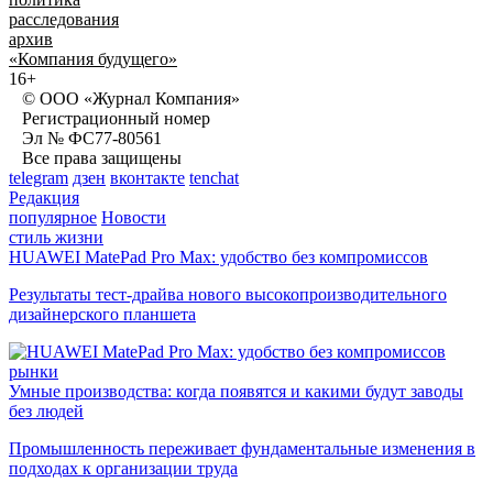
расследования
архив
«Компания будущего»
16+
© ООО «Журнал Компания»
Регистрационный номер
Эл № ФС77-80561
Все права защищены
telegram
дзен
вконтакте
tenchat
Редакция
популярное
Новости
стиль жизни
HUAWEI MatePad Pro Max: удобство без компромиссов
Результаты тест-драйва нового высокопроизводительного
дизайнерского планшета
рынки
Умные производства: когда появятся и какими будут заводы
без людей
Промышленность переживает фундаментальные изменения в
подходах к организации труда