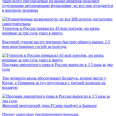
Чаще всего предлагаемые на рынке решения обладают
отдельными автономными функциями, но все еще нуждаются
в контроле человека
Турпоток в России превысил 43 млн поездок, но июнь
впервые за три года ушел в минус
Въездной туризм растет вчетверо быстрее общего рынка: 2,5
млн иностранных гостей за полгода
Продажи импортного пива в России выросли в 3,5 раза за два
года
Три четверти ввоза обеспечивает Беларусь, второе место у
Китая, а Германия за год опустилась с третьей позиции на
восьмую
Женский менторский день FCamp пройдет в Барвихе
Проект адресован предпринимательницам,