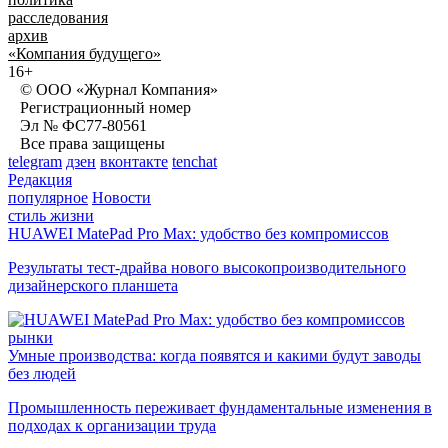
расследования
архив
«Компания будущего»
16+
© ООО «Журнал Компания»
Регистрационный номер
Эл № ФС77-80561
Все права защищены
telegram
дзен
вконтакте
tenchat
Редакция
популярное
Новости
стиль жизни
HUAWEI MatePad Pro Max: удобство без компромиссов
Результаты тест-драйва нового высокопроизводительного
дизайнерского планшета
рынки
Умные производства: когда появятся и какими будут заводы
без людей
Промышленность переживает фундаментальные изменения в
подходах к организации труда