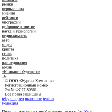
рынки
первые лица
мнения
рейтинги
биографии
цифровое развитие
наука и технологии
недвижимость
авто
медиа
крипта
стиль
политика
расследования
архив
«Компания будущего»
16+
© ООО «Журнал Компания»
Регистрационный номер
Эл № ФС77-80561
Все права защищены
telegram
дзен
вконтакте
tenchat
Редакция
Права на материалы, опубликованные на сайте
Ko.ru
,