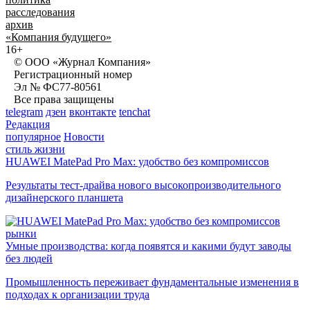
расследования
архив
«Компания будущего»
16+
© ООО «Журнал Компания»
Регистрационный номер
Эл № ФС77-80561
Все права защищены
telegram
дзен
вконтакте
tenchat
Редакция
популярное
Новости
стиль жизни
HUAWEI MatePad Pro Max: удобство без компромиссов
Результаты тест-драйва нового высокопроизводительного
дизайнерского планшета
рынки
Умные производства: когда появятся и какими будут заводы
без людей
Промышленность переживает фундаментальные изменения в
подходах к организации труда