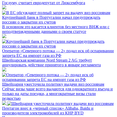
Госдуму, считает евродепутат от Люксембурга
Крупнейший банк в Португалии начал предупреждать
россиян о закрытии их счетов
В основном это касается клиентов без местного ВНЖ или с
неподтвержденными данными о своем статусе
Оператор «Северного потока — 2» подал иск об оспаривании
запрета ЕС на импорт газа из РФ
Швейцарская компании Nord Stream 2 AG требует
аннулировать действие принятого в январе регламента
Швейцария ужесточила политику выдачи виз россиянам
Сейчас визы чаще всего выдаются для однократного въезда и
только на даты поездки, а многократные визы стали
редкостью
Пентагон внес в «черный список» Alibaba, Baidu и
производителя электромобилей из КНР BYD