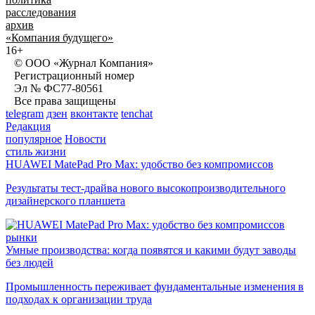
расследования
архив
«Компания будущего»
16+
© ООО «Журнал Компания»
Регистрационный номер
Эл № ФС77-80561
Все права защищены
telegram
дзен
вконтакте
tenchat
Редакция
популярное
Новости
стиль жизни
HUAWEI MatePad Pro Max: удобство без компромиссов
Результаты тест-драйва нового высокопроизводительного
дизайнерского планшета
рынки
Умные производства: когда появятся и какими будут заводы
без людей
Промышленность переживает фундаментальные изменения в
подходах к организации труда