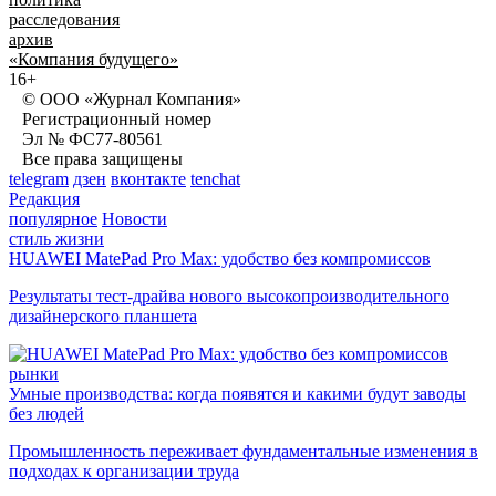
расследования
архив
«Компания будущего»
16+
© ООО «Журнал Компания»
Регистрационный номер
Эл № ФС77-80561
Все права защищены
telegram
дзен
вконтакте
tenchat
Редакция
популярное
Новости
стиль жизни
HUAWEI MatePad Pro Max: удобство без компромиссов
Результаты тест-драйва нового высокопроизводительного
дизайнерского планшета
рынки
Умные производства: когда появятся и какими будут заводы
без людей
Промышленность переживает фундаментальные изменения в
подходах к организации труда