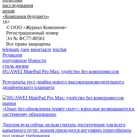
расследования
архив
«Компания будущего»
16+
© ООО «Журнал Компания»
Регистрационный номер
Эл № ФС77-80561
Все права защищены
telegram
дзен
вконтакте
tenchat
Редакция
популярное
Новости
стиль жизни
HUAWEI MatePad Pro Max: удобство без компромиссов
Результаты тест-драйва нового высокопроизводительного
дизайнерского планшета
рынки
«Опыт без обновления теряет силу»: взрослые возвращаются к
системному образованию
Диплом вуза сейчас нельзя считать достаточным для всего
карьерного пути: знания приходится регулярно пересобирать
под новые требования