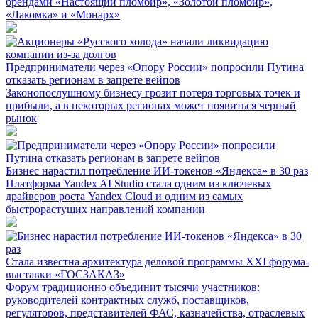
брендами «Настоящий пломбир», «Золотой пломбир»,
«Лакомка» и «Монарх»
Предприниматели через «Опору России» попросили Путина
отказать регионам в запрете вейпов
Законопослушному бизнесу грозит потеря торговых точек и
прибыли, а в некоторых регионах может появиться черный
рынок
Бизнес нарастил потребление ИИ-токенов «Яндекса» в 30 раз
Платформа Yandex AI Studio стала одним из ключевых
драйверов роста Yandex Cloud и одним из самых
быстрорастущих направлений компании
Стала известна архитектура деловой программы XXI форума-
выставки «ГОСЗАКАЗ»
Форум традиционно объединит тысячи участников:
руководителей контрактных служб, поставщиков,
регуляторов, представителей ФАС, казначейства, отраслевых