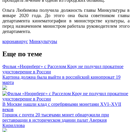
проходить лечение в одной из городских больниц.
Ольга Любимова получила должность главы Минкультуры в
январе 2020 года. До этого она была советником главы
департамента кинематографии в министерстве культуры, а
перед назначением министром работала руководителем этого
департамента.
коронавирус
Минкультуры
Еще по теме
Фильм «Нюрнберг» с Расселом Кроу не получил прокатное
удостоверение в России
Картина должна была выйти в российский кинопрокат 19
марта
В Москве нашли клад с серебряными монетами XVI–XVII
веков
Горшок с почти 20 тысячами монет обнаружили при
реставрации в историческом здании палат Аверкия
Кириллова