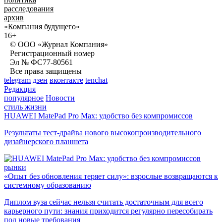
расследования
архив
«Компания будущего»
16+
© ООО «Журнал Компания»
Регистрационный номер
Эл № ФС77-80561
Все права защищены
telegram
дзен
вконтакте
tenchat
Редакция
популярное
Новости
стиль жизни
HUAWEI MatePad Pro Max: удобство без компромиссов
Результаты тест-драйва нового высокопроизводительного
дизайнерского планшета
рынки
«Опыт без обновления теряет силу»: взрослые возвращаются к
системному образованию
Диплом вуза сейчас нельзя считать достаточным для всего
карьерного пути: знания приходится регулярно пересобирать
под новые требования