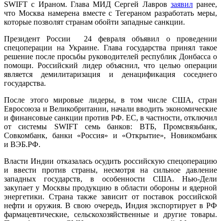
SWIFT с Ираном. Глава МИД Сергей Лавров
заявил
ранее,
что Москва намерена вместе с Тегераном разработать меры,
которые позволят странам обойти западные санкции.
Президент России 24 февраля объявил о проведении
спецоперации на Украине. Глава государства принял такое
решение после просьбы руководителей республик Донбасса о
помощи. Российский лидер объяснил, что целью операции
является демилитаризация и денацификация соседнего
государства.
После этого мировые лидеры, в том числе США, стран
Евросоюза и Великобритании, начали вводить экономические
и финансовые санкции против РФ. ЕС, в частности, отключил
от системы SWIFT семь банков: ВТБ, Промсвязьбанк,
Совкомбанк, банки «Россия» и «Открытие», Новикомбанк
и ВЭБ.РФ.
Власти Индии отказалась осудить российскую спецоперацию
и ввести против страны, несмотря на сильное давление
западных государств, в особенности США. Нью-Дели
закупает у Москвы продукцию в области обороны и ядерной
энергетики. Страна также зависит от поставок российской
нефти и оружия. В свою очередь, Индия экспортирует в РФ
фармацевтические, сельскохозяйственные и другие товары.