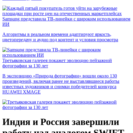
Samsung представила ТВ-линейки с широким использованием
ИИ
Алгоритмы в реальном времени адаптируют яркость,
цветопередачу и аудио под контент и условия просмотра
Третьяковская галерея покажет эволюцию пейзажной
фотографии за 130 лет
В экспозицию «Природа фотографии» вошли около 130
произведений, включая ранее не выставлявшиеся работы
известных художников и снимки победителей конкурса
HUAWEI XMAGE
Индия и Россия завершили
работу над аналогом SWIFT