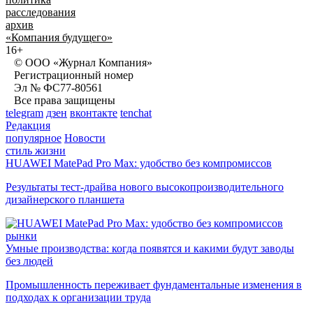
расследования
архив
«Компания будущего»
16+
© ООО «Журнал Компания»
Регистрационный номер
Эл № ФС77-80561
Все права защищены
telegram
дзен
вконтакте
tenchat
Редакция
популярное
Новости
стиль жизни
HUAWEI MatePad Pro Max: удобство без компромиссов
Результаты тест-драйва нового высокопроизводительного
дизайнерского планшета
рынки
Умные производства: когда появятся и какими будут заводы
без людей
Промышленность переживает фундаментальные изменения в
подходах к организации труда