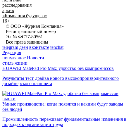
расследования
архив
«Компания будущего»
16+
© ООО «Журнал Компания»
Регистрационный номер
Эл № ФС77-80561
Все права защищены
telegram
дзен
вконтакте
tenchat
Редакция
популярное
Новости
стиль жизни
HUAWEI MatePad Pro Max: удобство без компромиссов
Результаты тест-драйва нового высокопроизводительного
дизайнерского планшета
рынки
Умные производства: когда появятся и какими будут заводы
без людей
Промышленность переживает фундаментальные изменения в
подходах к организации труда