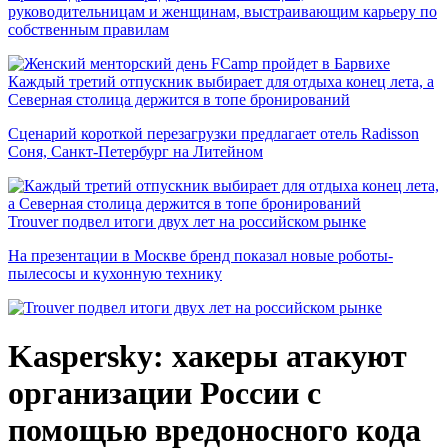
руководительницам и женщинам, выстраивающим карьеру по
собственным правилам
Каждый третий отпускник выбирает для отдыха конец лета, а
Северная столица держится в топе бронирований
Сценарий короткой перезагрузки предлагает отель Radisson
Соня, Санкт-Петербург на Литейном
Trouver подвел итоги двух лет на российском рынке
На презентации в Москве бренд показал новые роботы-
пылесосы и кухонную технику
Kaspersky: хакеры атакуют
организации России с
помощью вредоносного кода