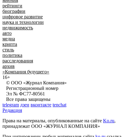
мнения
рейтинги
биографии
цифровое развитие
наука и технологии
недвижимость
авто
медиа
крипта
стиль
политика
расследования
архив
«Компания будущего»
16+
© ООО «Журнал Компания»
Регистрационный номер
Эл № ФС77-80561
Все права защищены
telegram
дзен
вконтакте
tenchat
Редакция
Права на материалы, опубликованные на сайте
Ko.ru
,
принадлежат ООО «ЖУРНАЛ КОМПАНИЯ»
При цитировании любых материалов сайта
ko.ru
ссылка