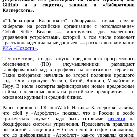
GitHub и в соцсетях, заявили в «Лаборатории
Касперского».
«"Лаборатория Касперского" обнаружила новые случаи
кибератак на российские организации с использованием
Cobalt Strike Beacon — инструмента для удаленного
управления устройствами, который в том числе позволяет
красть конфиденциальные данные», — рассказали в компании
РИА «Новости»
.
Там отметили, что для запуска вредоносного программного
обеспечения (ПО) злоумышленники размещают
зашифрованный код в профилях на легитимных сервисах.
Такие кибератаки начались во второй половине прошлого
года. Они затронули Россию, Китай, Японию, Малайзию и
Перу. В июле эксперты зафиксировали новые вредоносные
файлы, нацеленные лишь на российские предприятия — в
основном крупный и средний бизнес.
Ранее президент ГК InfoWatch Наталья Касперская заявила,
что сбой у «Аэрофлота» показал, что в России в особо
критических случаях надо быть готовыми
перейти
на
бесцифровые системы управления. Председатель правления
российской ассоциации «Отечественный софт» напомнила,
что до цифровизации «Аэрофлот» как-то управлял своими