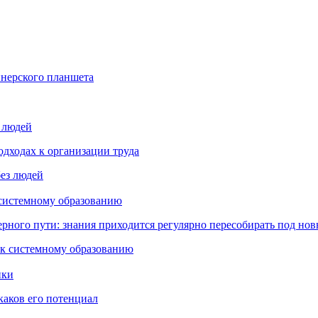
йнерского планшета
з людей
дходах к организации труда
 системному образованию
ьерного пути: знания приходится регулярно пересобирать под но
пки
каков его потенциал