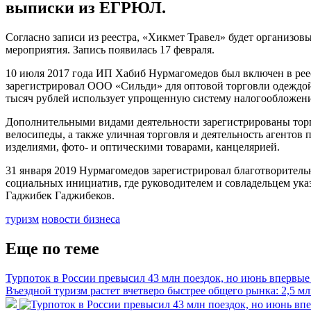
выписки из ЕГРЮЛ.
Согласно записи из реестра, «Хикмет Травел» будет организов
мероприятия. Запись появилась 17 февраля.
10 июля 2017 года ИП Хабиб Нурмагомедов был включен в реес
зарегистрировал ООО «Сильди» для оптовой торговли одеждой
тысяч рублей использует упрощенную систему налогообложени
Дополнительными видами деятельности зарегистрированы тор
велосипеды, а также уличная торговля и деятельность агенто
изделиями, фото- и оптическими товарами, канцелярией.
31 января 2019 Нурмагомедов зарегистрировал благотворительн
социальных инициатив, где руководителем и совладельцем ука
Гаджибек Гаджибеков.
туризм
новости бизнеса
Еще по теме
Турпоток в России превысил 43 млн поездок, но июнь впервые 
Въездной туризм растет вчетверо быстрее общего рынка: 2,5 м