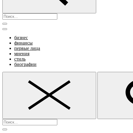
бизнес
финансы
первые лица
мнения
стиль
биографии