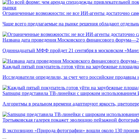
рынки
Ограниченные возможности: не все ИИ-агенты достаточно сам
Чаще всего предлагаемые на рынке решения обладают отдельн
Названа дата проведения Московского финансового форума—2
Одиннадцатый МФФ пройдет 21 сентября в московском «Мане
Каждый пятый покупатель готов уйти на зарубежные площадки
Исследователи определили, за счет чего российские продавц
Samsung представила ТВ-линейки с широким использованием
Алгоритмы в реальном времени адаптируют яркость, цветопере
Третьяковская галерея покажет эволюцию пейзажной фотографи
В экспозицию «Природа фотографии» вошли около 130 произ