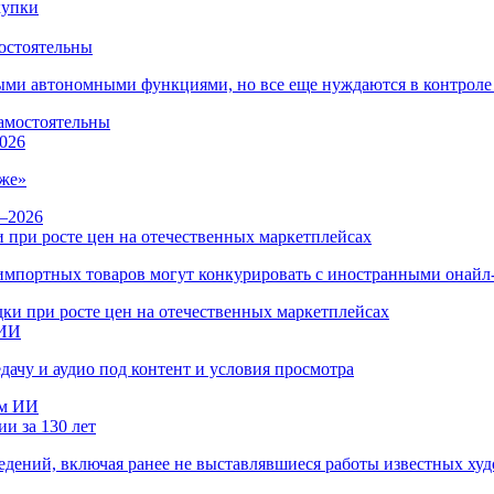
остоятельны
ыми автономными функциями, но все еще нуждаются в контроле
026
же»
 при росте цен на отечественных маркетплейсах
ы импортных товаров могут конкурировать с иностранными онай
 ИИ
дачу и аудио под контент и условия просмотра
и за 130 лет
ведений, включая ранее не выставлявшиеся работы известных