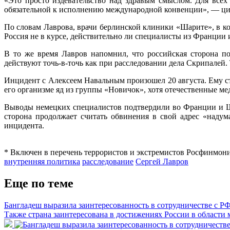
«Это просто издевательство над здравым смыслом. Для всех
обязательной к исполнению международной конвенции», — ци
По словам Лаврова, врачи берлинской клиники «Шарите», в ко
Россия не в курсе, действительно ли специалисты из Франции
В то же время Лавров напомнил, что российская сторона по
действуют точь-в-точь как при расследовании дела Скрипалей.
Инцидент с Алексеем Навальным произошел 20 августа. Ему ст
его организме яд из группы «Новичок», хотя отечественные ме
Выводы немецких специалистов подтвердили во Франции и Шв
сторона продолжает считать обвинения в свой адрес «надум
инцидента.
* Включен в перечень террористов и экстремистов Росфинмон
внутренняя политика
расследование
Сергей Лавров
Еще по теме
Бангладеш выразила заинтересованность в сотрудничестве с РФ
Также страна заинтересована в достижениях России в области