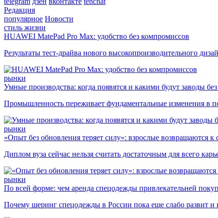
telegram
дзен
вконтакте
tenchat
Редакция
популярное
Новости
стиль жизни
HUAWEI MatePad Pro Max: удобство без компромиссов
Результаты тест-драйва нового высокопроизводительного диза
рынки
Умные производства: когда появятся и какими будут заводы бе
Промышленность переживает фундаментальные изменения в по
рынки
«Опыт без обновления теряет силу»: взрослые возвращаются к
Диплом вуза сейчас нельзя считать достаточным для всего кар
рынки
По всей форме: чем аренда спецодежды привлекательней поку
Почему шеринг спецодежды в России пока еще слабо развит и 