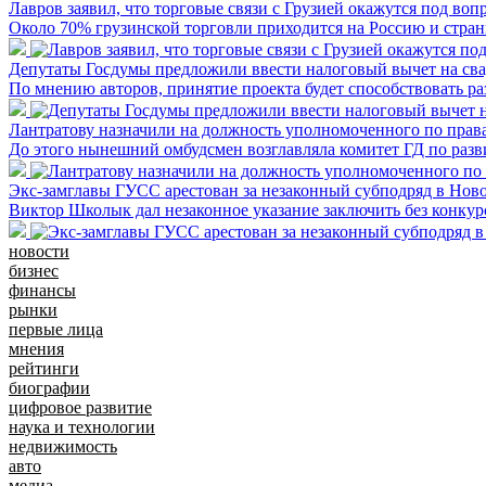
Лавров заявил, что торговые связи с Грузией окажутся под воп
Около 70% грузинской торговли приходится на Россию и стран
Депутаты Госдумы предложили ввести налоговый вычет на сва
По мнению авторов, принятие проекта будет способствовать р
Лантратову назначили на должность уполномоченного по прав
До этого нынешний омбудсмен возглавляла комитет ГД по раз
Экс-замглавы ГУСС арестован за незаконный субподряд в Нов
Виктор Школык дал незаконное указание заключить без конкур
новости
бизнес
финансы
рынки
первые лица
мнения
рейтинги
биографии
цифровое развитие
наука и технологии
недвижимость
авто
медиа