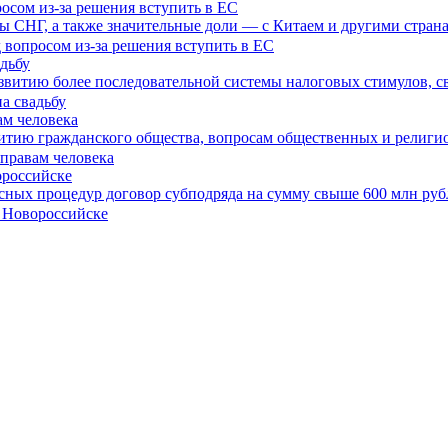
росом из-за решения вступить в ЕС
ы СНГ, а также значительные доли — с Китаем и другими стран
дьбу
азвитию более последовательной системы налоговых стимулов, с
ам человека
витию гражданского общества, вопросам общественных и религ
ороссийске
сных процедур договор субподряда на сумму свыше 600 млн руб