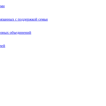
ами
вязанных с поддержкой семьи
иозных объединений
лей