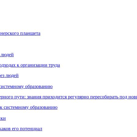
йнерского планшета
з людей
дходах к организации труда
 системному образованию
ьерного пути: знания приходится регулярно пересобирать под но
пки
каков его потенциал