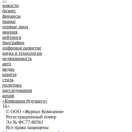
новости
бизнес
финансы
рынки
первые лица
мнения
рейтинги
биографии
цифровое развитие
наука и технологии
недвижимость
авто
медиа
крипта
стиль
политика
расследования
архив
«Компания будущего»
16+
© ООО «Журнал Компания»
Регистрационный номер
Эл № ФС77-80561
Все права защищены