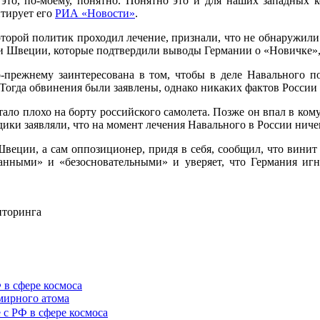
 это, по-моему, понятно. Понятно это и для наших западных к
тирует его
РИА «Новости»
.
торой политик проходил лечение, признали, что не обнаружили
 и Швеции, которые подтвердили выводы Германии о «Новичке»,
-прежнему заинтересована в том, чтобы в деле Навального п
 Тогда обвинения были заявлены, однако никаких фактов России
ало плохо на борту российского самолета. Позже он впал в кому
дики заявляли, что на момент лечения Навального в России ниче
еции, а сам оппозиционер, придя в себя, сообщил, что винит
анными» и «безосновательными» и уверяет, что Германия игн
иторинга
 в сфере космоса
 мирного атома