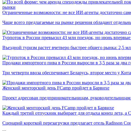
рынки
Ограниченные возможности: не все ИИ-агенты достаточно сам
Чаще всего предлагаемые на рынке решения обладают отдельн
Турпоток в России превысил 43 млн поездок, но июнь впервые 
Въездной туризм растет вчетверо быстрее общего рынка: 2,5 м
Продажи импортного пива в России выросли в 3,5 раза за два г
Три четверти ввоза обеспечивает Беларусь, второе место у Кита
Женский менторский день FCamp пройдет в Барвихе
Проект адресован предпринимательницам, руководительницам
Каждый третий отпускник выбирает для отдыха конец лета, а 
Сценарий короткой перезагрузки предлагает отель Radisson Со