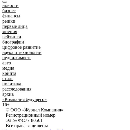
новости
бизнес
финансы
рынки
первые лица
мнения
рейтинги
биографии
цифровое развитие
наука и технологии
недвижимость
авто
медиа
крипта
стиль
политика
расследования
архив
«Компания будущего»
16+
© ООО «Журнал Компания»
Регистрационный номер
Эл № ФС77-80561
Все права защищены