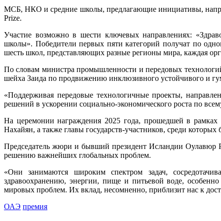
МСБ, НКО и средние школы, предлагающие инициативы, направл
Prize.
Участие возможно в шести ключевых направлениях: «Здраво
школы». Победители первых пяти категорий получат по одно
шесть школ, представляющих разные регионы мира, каждая ор
По словам министра промышленности и передовых технологий О
шейха Заида по продвижению инклюзивного устойчивого и гу
«Поддерживая передовые технологичные проекты, направлен
решений в ускорении социально-экономического роста по всем
На церемонии награждения 2025 года, прошедшей в рамках
Нахайян, а также главы государств-участников, среди которы
Председатель жюри и бывший президент Исландии Оулавюр Ра
решению важнейших глобальных проблем.
«Они занимаются широким спектром задач, сосредотачив
здравоохранению, энергии, пище и питьевой воде, особенн
мировых проблем. Их вклад, несомненно, приблизит нас к дос
ОАЭ
премия