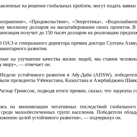
енные на решение глобальных проблем, могут подать заявки до 
охранение», «Продовольствие», «Энергетика», «Водоснабжен
му миллиону долларов на масштабирование своих проектов. В
ганизация получит до 150 тысяч долларов на реализацию предл
АЭ и генерального директора премии доктора Султана Ахмеда А
манитарного развития.
ные на улучшение качества жизни людей, мы ставим человека
у миру», — отмечает он.
 Недели устойчивого развития в Абу-Даби (ADSW), победите
х были президенты Узбекистана, Казахстана и Азербайджана Ша
гнар Гримссон, подводя итоги премии, сказал, что лауреаты 
аясь на минимизации негативных последствий глобального
о среди малообеспеченных групп населения. Победители облад
тижению целей устойчивого развития», — подчеркнул он.