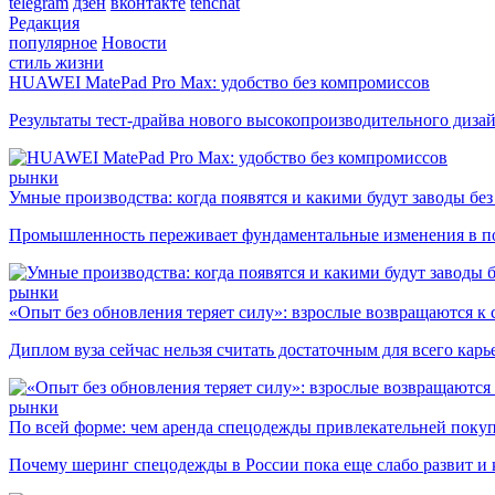
telegram
дзен
вконтакте
tenchat
Редакция
популярное
Новости
стиль жизни
HUAWEI MatePad Pro Max: удобство без компромиссов
Результаты тест-драйва нового высокопроизводительного диза
рынки
Умные производства: когда появятся и какими будут заводы бе
Промышленность переживает фундаментальные изменения в по
рынки
«Опыт без обновления теряет силу»: взрослые возвращаются к
Диплом вуза сейчас нельзя считать достаточным для всего кар
рынки
По всей форме: чем аренда спецодежды привлекательней поку
Почему шеринг спецодежды в России пока еще слабо развит и 