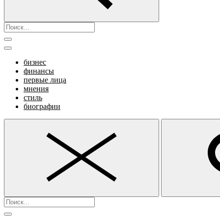
бизнес
финансы
первые лица
мнения
стиль
биографии