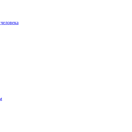
 человека
м