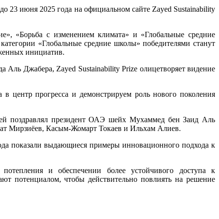
23 июня 2025 года на официальном сайте Zayed Sustainability
ие», «Борьба с изменением климата» и «Глобальные средние
 категории «Глобальные средние школы» победителями станут
оженных инициатив.
ль Джабера, Zayed Sustainability Prize олицетворяет видение
 в центр прогресса и демонстрируем роль нового поколения
лей поздравлял президент ОАЭ шейх Мухаммед бен Заид Аль
вкат Мирзиёев, Касым-Жомарт Токаев и Ильхам Алиев.
года показали выдающиеся примеры инновационного подхода к
 потепления и обеспечении более устойчивого доступа к
ают потенциалом, чтобы действительно повлиять на решение