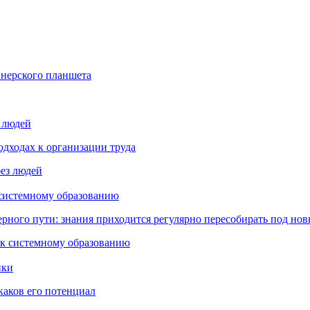
йнерского планшета
з людей
дходах к организации труда
 системному образованию
ьерного пути: знания приходится регулярно пересобирать под но
пки
каков его потенциал