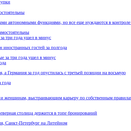
остоятельны
ыми автономными функциями, но все еще нуждаются в контроле
за три года ушел в минус
лн иностранных гостей за полгода
ода
я, а Германия за год опустилась с третьей позиции на восьмую
 и женщинам, выстраивающим карьеру по собственным правила
Северная столица держится в топе бронирований
ня, Санкт-Петербург на Литейном