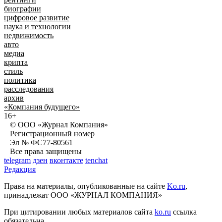
биографии
цифровое развитие
наука и технологии
недвижимость
авто
медиа
крипта
стиль
политика
расследования
архив
«Компания будущего»
16+
© ООО «Журнал Компания»
Регистрационный номер
Эл № ФС77-80561
Все права защищены
telegram
дзен
вконтакте
tenchat
Редакция
Права на материалы, опубликованные на сайте
Ko.ru
,
принадлежат ООО «ЖУРНАЛ КОМПАНИЯ»
При цитировании любых материалов сайта
ko.ru
ссылка
обязательна