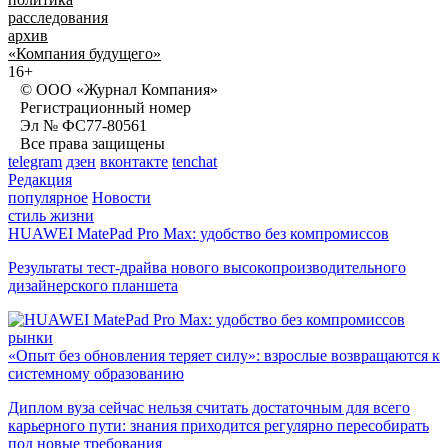
расследования
архив
«Компания будущего»
16+
© ООО «Журнал Компания»
Регистрационный номер
Эл № ФС77-80561
Все права защищены
telegram
дзен
вконтакте
tenchat
Редакция
популярное
Новости
стиль жизни
HUAWEI MatePad Pro Max: удобство без компромиссов
Результаты тест-драйва нового высокопроизводительного
дизайнерского планшета
рынки
«Опыт без обновления теряет силу»: взрослые возвращаются к
системному образованию
Диплом вуза сейчас нельзя считать достаточным для всего
карьерного пути: знания приходится регулярно пересобирать
под новые требования