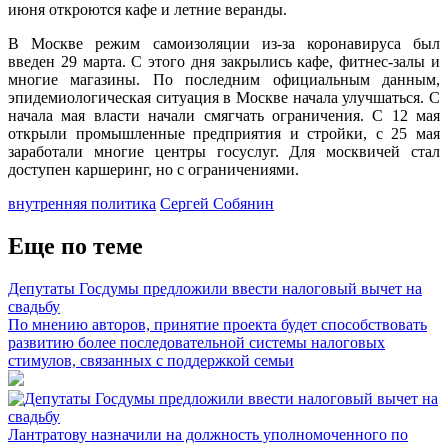
июня откроются кафе и летние веранды.
В Москве режим самоизоляции из-за коронавируса был
введен 29 марта. С этого дня закрылись кафе, фитнес-залы и
многие магазины. По последним официальным данным,
эпидемиологическая ситуация в Москве начала улучшаться. С
начала мая власти начали смягчать ограничения. С 12 мая
открыли промышленные предприятия и стройки, с 25 мая
заработали многие центры госуслуг. Для москвичей стал
доступен каршеринг, но с ограничениями.
внутренняя политика
Сергей Собянин
Еще по теме
Депутаты Госдумы предложили ввести налоговый вычет на
свадьбу
По мнению авторов, принятие проекта будет способствовать
развитию более последовательной системы налоговых
стимулов, связанных с поддержкой семьи
Лантратову назначили на должность уполномоченного по