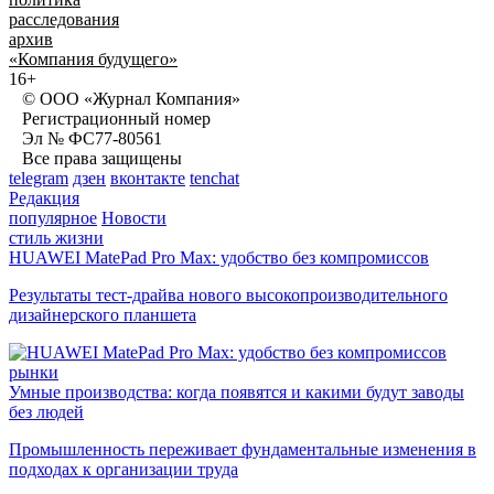
расследования
архив
«Компания будущего»
16+
© ООО «Журнал Компания»
Регистрационный номер
Эл № ФС77-80561
Все права защищены
telegram
дзен
вконтакте
tenchat
Редакция
популярное
Новости
стиль жизни
HUAWEI MatePad Pro Max: удобство без компромиссов
Результаты тест-драйва нового высокопроизводительного
дизайнерского планшета
рынки
Умные производства: когда появятся и какими будут заводы
без людей
Промышленность переживает фундаментальные изменения в
подходах к организации труда