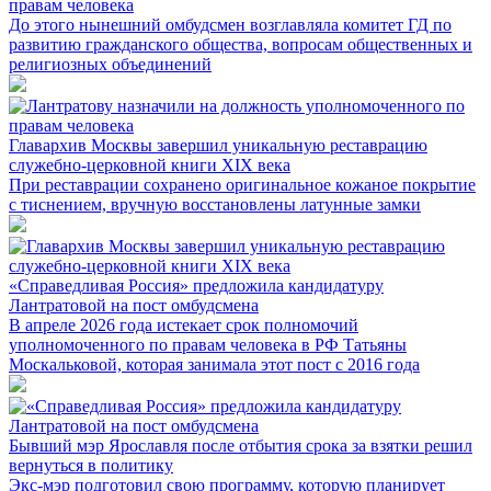
правам человека
До этого нынешний омбудсмен возглавляла комитет ГД по
развитию гражданского общества, вопросам общественных и
религиозных объединений
Главархив Москвы завершил уникальную реставрацию
служебно-церковной книги XIX века
При реставрации сохранено оригинальное кожаное покрытие
с тиснением, вручную восстановлены латунные замки
«Справедливая Россия» предложила кандидатуру
Лантратовой на пост омбудсмена
В апреле 2026 года истекает срок полномочий
уполномоченного по правам человека в РФ Татьяны
Москальковой, которая занимала этот пост с 2016 года
Бывший мэр Ярославля после отбытия срока за взятки решил
вернуться в политику
Экс-мэр подготовил свою программу, которую планирует