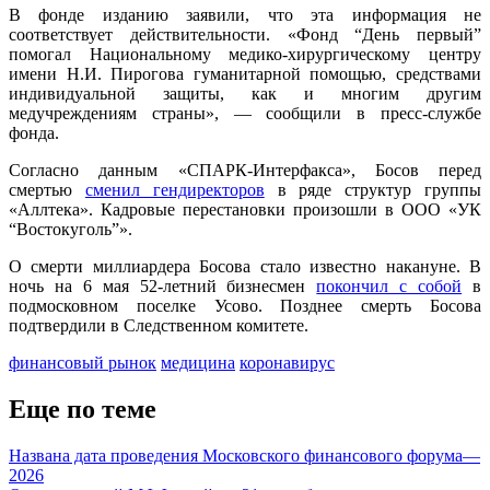
В фонде изданию заявили, что эта информация не
соответствует действительности. «Фонд “День первый”
помогал Национальному медико-хирургическому центру
имени Н.И. Пирогова гуманитарной помощью, средствами
индивидуальной защиты, как и многим другим
медучреждениям страны», — сообщили в пресс-службе
фонда.
Согласно данным «СПАРК-Интерфакса», Босов перед
смертью
сменил гендиректоров
в ряде структур группы
«Аллтека». Кадровые перестановки произошли в ООО «УК
“Востокуголь”».
О смерти миллиардера Босова стало известно накануне. В
ночь на 6 мая 52-летний бизнесмен
покончил с собой
в
подмосковном поселке Усово. Позднее смерть Босова
подтвердили в Следственном комитете.
финансовый рынок
медицина
коронавирус
Еще по теме
Названа дата проведения Московского финансового форума—
2026