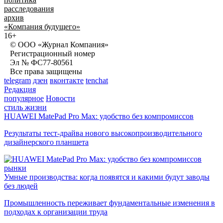
расследования
архив
«Компания будущего»
16+
© ООО «Журнал Компания»
Регистрационный номер
Эл № ФС77-80561
Все права защищены
telegram
дзен
вконтакте
tenchat
Редакция
популярное
Новости
стиль жизни
HUAWEI MatePad Pro Max: удобство без компромиссов
Результаты тест-драйва нового высокопроизводительного
дизайнерского планшета
рынки
Умные производства: когда появятся и какими будут заводы
без людей
Промышленность переживает фундаментальные изменения в
подходах к организации труда