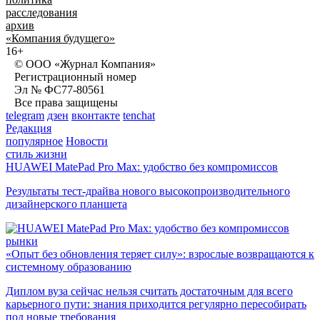
расследования
архив
«Компания будущего»
16+
© ООО «Журнал Компания»
Регистрационный номер
Эл № ФС77-80561
Все права защищены
telegram
дзен
вконтакте
tenchat
Редакция
популярное
Новости
стиль жизни
HUAWEI MatePad Pro Max: удобство без компромиссов
Результаты тест-драйва нового высокопроизводительного
дизайнерского планшета
рынки
«Опыт без обновления теряет силу»: взрослые возвращаются к
системному образованию
Диплом вуза сейчас нельзя считать достаточным для всего
карьерного пути: знания приходится регулярно пересобирать
под новые требования