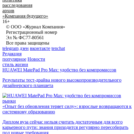
расследования
архив
«Компания будущего»
16+
© ООО «Журнал Компания»
Регистрационный номер
Эл № ФС77-80561
Все права защищены
telegram
дзен
вконтакте
tenchat
Редакция
популярное
Новости
стиль жизни
HUAWEI MatePad Pro Max: удобство без компромиссов
Результаты тест-драйва нового высокопроизводительного
дизайнерского планшета
рынки
«Опыт без обновления теряет силу»: взрослые возвращаются к
системному образованию
Диплом вуза сейчас нельзя считать достаточным для всего
карьерного пути: знания приходится регулярно пересобирать
под новые требования