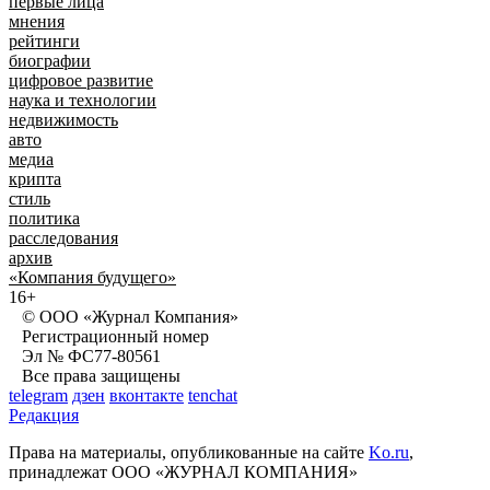
первые лица
мнения
рейтинги
биографии
цифровое развитие
наука и технологии
недвижимость
авто
медиа
крипта
стиль
политика
расследования
архив
«Компания будущего»
16+
© ООО «Журнал Компания»
Регистрационный номер
Эл № ФС77-80561
Все права защищены
telegram
дзен
вконтакте
tenchat
Редакция
Права на материалы, опубликованные на сайте
Ko.ru
,
принадлежат ООО «ЖУРНАЛ КОМПАНИЯ»