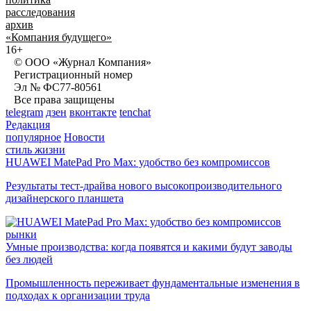
расследования
архив
«Компания будущего»
16+
© ООО «Журнал Компания»
Регистрационный номер
Эл № ФС77-80561
Все права защищены
telegram
дзен
вконтакте
tenchat
Редакция
популярное
Новости
стиль жизни
HUAWEI MatePad Pro Max: удобство без компромиссов
Результаты тест-драйва нового высокопроизводительного
дизайнерского планшета
рынки
Умные производства: когда появятся и какими будут заводы
без людей
Промышленность переживает фундаментальные изменения в
подходах к организации труда