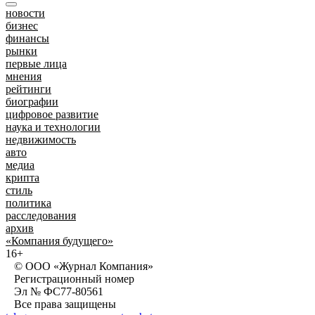
новости
бизнес
финансы
рынки
первые лица
мнения
рейтинги
биографии
цифровое развитие
наука и технологии
недвижимость
авто
медиа
крипта
стиль
политика
расследования
архив
«Компания будущего»
16+
© ООО «Журнал Компания»
Регистрационный номер
Эл № ФС77-80561
Все права защищены