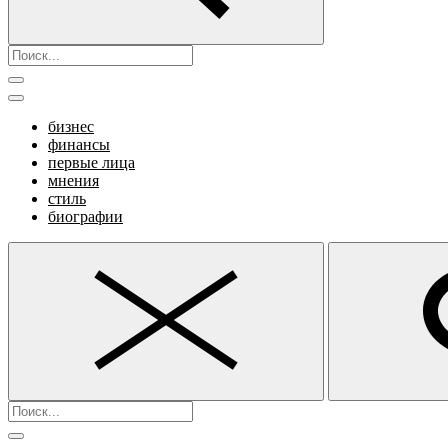
бизнес
финансы
первые лица
мнения
стиль
биографии