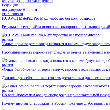
telegram
дзен
вконтакте
tenchat
Редакция
популярное
Новости
стиль жизни
HUAWEI MatePad Pro Max: удобство без компромиссов
Результаты тест-драйва нового высокопроизводительного диза
рынки
Умные производства: когда появятся и какими будут заводы бе
Промышленность переживает фундаментальные изменения в по
рынки
«Опыт без обновления теряет силу»: взрослые возвращаются к
Диплом вуза сейчас нельзя считать достаточным для всего кар
рынки
По всей форме: чем аренда спецодежды привлекательней поку
Почему шеринг спецодежды в России пока еще слабо развит и 