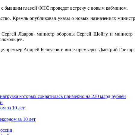
те с бывшим главой ФНС проведет встречу с новым кабмином.
льство. Кремль опубликовал указы о новых назначениях министр
 Сергей Лавров, министр обороны Сергей Шойгу и министр э
олокольцев.
ице-премьер Андрей Белоусов и вице-премьеры: Дмитрий Григор
 нагрузка которых сократилась примерно на 230 млрд рублей
ом за 10 лет
России