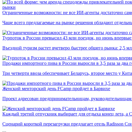
рынки
Ограниченные возможности: не все ИИ-агенты достаточно сам
Чаще всего предлагаемые на рынке решения обладают отдельн
Турпоток в России превысил 43 млн поездок, но июнь впервые 
Въездной туризм растет вчетверо быстрее общего рынка: 2,5 м
Продажи импортного пива в России выросли в 3,5 раза за два г
Три четверти ввоза обеспечивает Беларусь, второе место у Кита
Женский менторский день FCamp пройдет в Барвихе
Проект адресован предпринимательницам, руководительницам
Каждый третий отпускник выбирает для отдыха конец лета, а 
Сценарий короткой перезагрузки предлагает отель Radisson Со