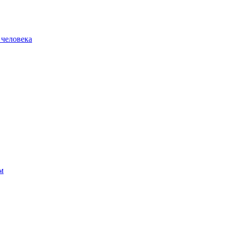
 человека
м