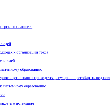
йнерского планшета
з людей
дходах к организации труда
 системному образованию
ьерного пути: знания приходится регулярно пересобирать под но
пки
каков его потенциал