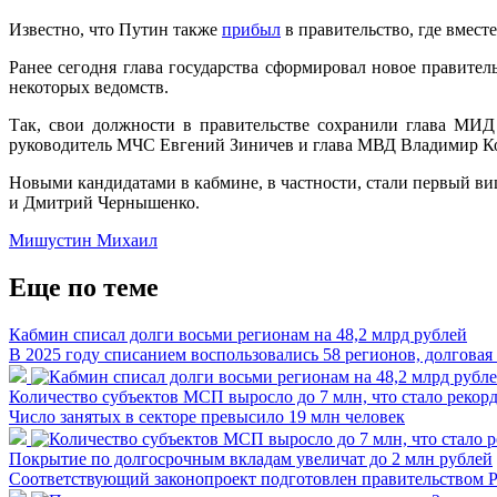
Известно, что Путин также
прибыл
в правительство, где вмес
Ранее сегодня глава государства сформировал новое правите
некоторых ведомств.
Так, свои должности в правительстве сохранили глава МИД
руководитель МЧС Евгений Зиничев и глава МВД Владимир К
Новыми кандидатами в кабмине, в частности, стали первый в
и Дмитрий Чернышенко.
Мишустин Михаил
Еще по теме
Кабмин списал долги восьми регионам на 48,2 млрд рублей
В 2025 году списанием воспользовались 58 регионов, долговая
Количество субъектов МСП выросло до 7 млн, что стало рекорд
Число занятых в секторе превысило 19 млн человек
Покрытие по долгосрочным вкладам увеличат до 2 млн рублей
Соответствующий законопроект подготовлен правительством 