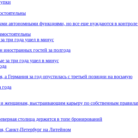
остоятельны
ыми автономными функциями, но все еще нуждаются в контроле
за три года ушел в минус
лн иностранных гостей за полгода
ода
я, а Германия за год опустилась с третьей позиции на восьмую
 и женщинам, выстраивающим карьеру по собственным правила
Северная столица держится в топе бронирований
ня, Санкт-Петербург на Литейном