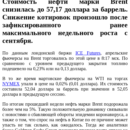
Стоимость нефти марки Brent
снизилась до 57,17 доллара за баррель.
Снижение котировок произошло после
зафиксированного ранее
максимального недельного роста с
сентября.
По данным лондонской биржи
ICE Futures
, апрельские
фьючерсы на Brent торговались по этой цене в 8:17 мск. По
сравнению с уровнем предыдущего закрытия топливо
подешевело на 0,23% или на 0,13 доллара.
В то же время мартовские фьючерсы на WTI на торгах
NYMEX
упали в цене на 0,02% (0,01 доллара). Их стоимость
составила 52,04 доллара за баррель при значении в 52,05
доллара в предыдущую сессию.
По итогам прошедшей недели нефть марки Brent подорожала
более чем на 5%. Такую положительную динамику связывали
с новостями о сбавляющей обороты эпидемии коронавируса, а
также о том, что спрос на нефть в Китае по ее причине может
упасть не так сильно, как ожидалось. Тогда же аналитики