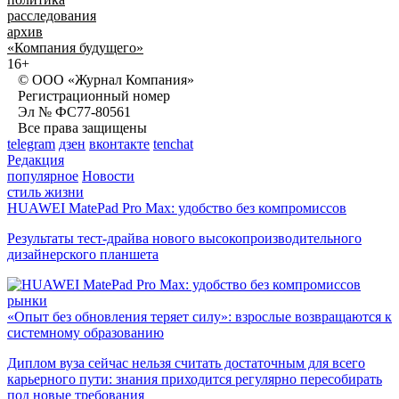
расследования
архив
«Компания будущего»
16+
© ООО «Журнал Компания»
Регистрационный номер
Эл № ФС77-80561
Все права защищены
telegram
дзен
вконтакте
tenchat
Редакция
популярное
Новости
стиль жизни
HUAWEI MatePad Pro Max: удобство без компромиссов
Результаты тест-драйва нового высокопроизводительного
дизайнерского планшета
рынки
«Опыт без обновления теряет силу»: взрослые возвращаются к
системному образованию
Диплом вуза сейчас нельзя считать достаточным для всего
карьерного пути: знания приходится регулярно пересобирать
под новые требования