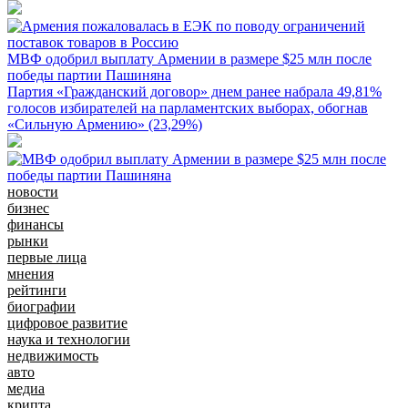
МВФ одобрил выплату Армении в размере $25 млн после
победы партии Пашиняна
Партия «Гражданский договор» днем ранее набрала 49,81%
голосов избирателей на парламентских выборах, обогнав
«Сильную Армению» (23,29%)
новости
бизнес
финансы
рынки
первые лица
мнения
рейтинги
биографии
цифровое развитие
наука и технологии
недвижимость
авто
медиа
крипта