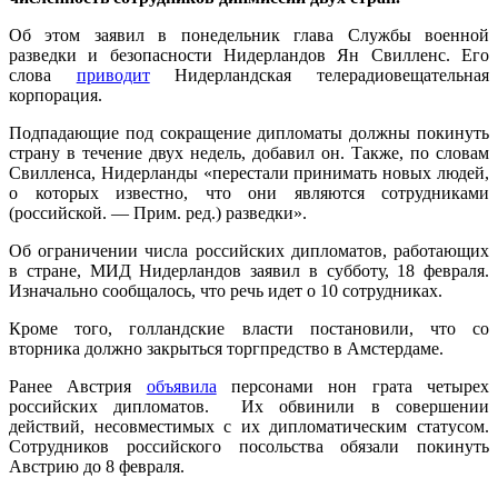
Об этом заявил в понедельник глава Службы военной
разведки и безопасности Нидерландов Ян Свилленс. Его
слова
приводит
Нидерландская телерадиовещательная
корпорация.
Подпадающие под сокращение дипломаты должны покинуть
страну в течение двух недель, добавил он. Также, по словам
Свилленса, Нидерланды «перестали принимать новых людей,
о которых известно, что они являются сотрудниками
(российской. — Прим. ред.) разведки».
Об ограничении числа российских дипломатов, работающих
в стране, МИД Нидерландов заявил в субботу, 18 февраля.
Изначально сообщалось, что речь идет о 10 сотрудниках.
Кроме того, голландские власти постановили, что со
вторника должно закрыться торгпредство в Амстердаме.
Ранее Австрия
объявила
персонами нон грата четырех
российских дипломатов. Их обвинили в совершении
действий, несовместимых с их дипломатическим статусом.
Сотрудников российского посольства обязали покинуть
Австрию до 8 февраля.