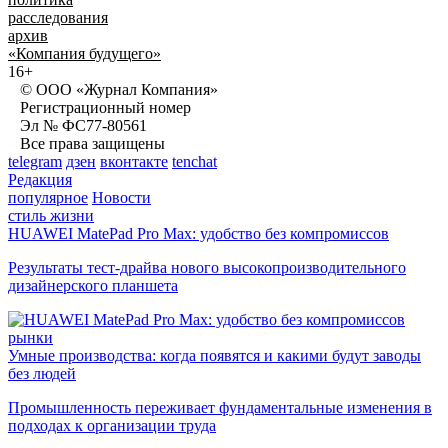
расследования
архив
«Компания будущего»
16+
© ООО «Журнал Компания»
Регистрационный номер
Эл № ФС77-80561
Все права защищены
telegram
дзен
вконтакте
tenchat
Редакция
популярное
Новости
стиль жизни
HUAWEI MatePad Pro Max: удобство без компромиссов
Результаты тест-драйва нового высокопроизводительного
дизайнерского планшета
рынки
Умные производства: когда появятся и какими будут заводы
без людей
Промышленность переживает фундаментальные изменения в
подходах к организации труда