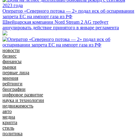
Оператор «Северного потока — 2» подал иск об оспаривании
запрета ЕС на импорт газа из РФ
Швейцарская компании Nord Stream 2 AG требует
аннулировать действие принятого в январе регламента
новости
бизнес
финансы
рынки
первые лица
мнения
рейтинги
биографии
цифровое развитие
наука и технологии
недвижимость
авто
медиа
крипта
стиль
политика