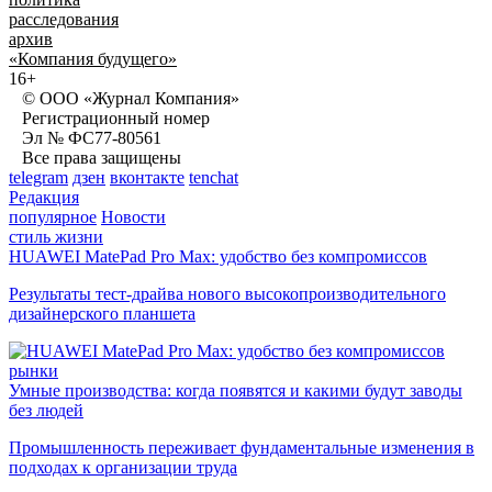
расследования
архив
«Компания будущего»
16+
© ООО «Журнал Компания»
Регистрационный номер
Эл № ФС77-80561
Все права защищены
telegram
дзен
вконтакте
tenchat
Редакция
популярное
Новости
стиль жизни
HUAWEI MatePad Pro Max: удобство без компромиссов
Результаты тест-драйва нового высокопроизводительного
дизайнерского планшета
рынки
Умные производства: когда появятся и какими будут заводы
без людей
Промышленность переживает фундаментальные изменения в
подходах к организации труда