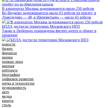
В аэропортах Москвы задерживаются около 250 рейсов
Во Внуково задерживаются около 63 рейсов на прилет, в
Домодедово — 48, в Шереметьево — около 65 рейсов
БПЛА достигли территории Московского НПЗ
Также в Люберцах повреждены фитнес-центр и объект в
промзоне
новости
бизнес
финансы
рынки
первые лица
мнения
рейтинги
биографии
цифровое развитие
наука и технологии
недвижимость
авто
медиа
крипта
стиль