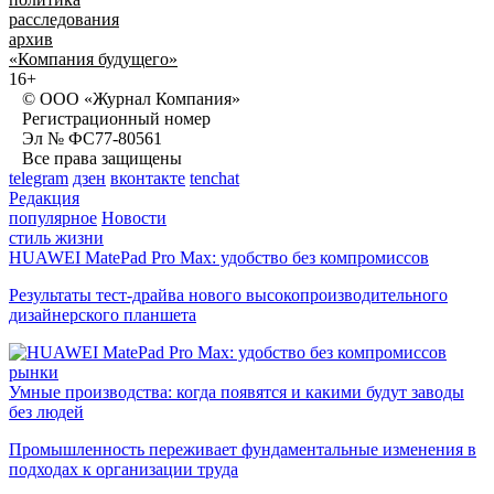
расследования
архив
«Компания будущего»
16+
© ООО «Журнал Компания»
Регистрационный номер
Эл № ФС77-80561
Все права защищены
telegram
дзен
вконтакте
tenchat
Редакция
популярное
Новости
стиль жизни
HUAWEI MatePad Pro Max: удобство без компромиссов
Результаты тест-драйва нового высокопроизводительного
дизайнерского планшета
рынки
Умные производства: когда появятся и какими будут заводы
без людей
Промышленность переживает фундаментальные изменения в
подходах к организации труда