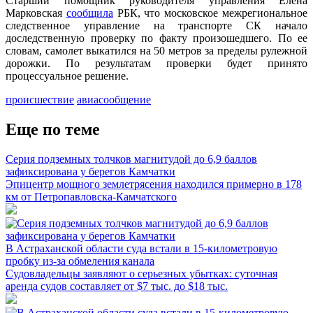
Старший помощник руководителя управления Елена
Марковская
сообщила
РБК, что московское межрегиональное
следственное управление на транспорте СК начало
доследственную проверку по факту произошедшего. По ее
словам, самолет выкатился на 50 метров за пределы рулежной
дорожки. По результатам проверки будет принято
процессуальное решение.
происшествие
авиасообщение
Еще по теме
Серия подземных толчков магнитудой до 6,9 баллов
зафиксирована у берегов Камчатки
Эпицентр мощного землетрясения находился примерно в 178
км от Петропавловска-Камчатского
В Астраханской области суда встали в 15-километровую
пробку из-за обмеления канала
Судовладельцы заявляют о серьезных убытках: суточная
аренда судов составляет от $7 тыс. до $18 тыс.