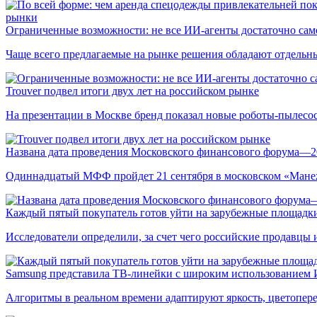
рынки
Ограниченные возможности: не все ИИ-агенты достаточно сам
Чаще всего предлагаемые на рынке решения обладают отдельн
Trouver подвел итоги двух лет на российском рынке
На презентации в Москве бренд показал новые роботы-пылесо
Названа дата проведения Московского финансового форума—2
Одиннадцатый МФФ пройдет 21 сентября в московском «Мане
Каждый пятый покупатель готов уйти на зарубежные площадки
Исследователи определили, за счет чего российские продавц
Samsung представила ТВ-линейки с широким использованием
Алгоритмы в реальном времени адаптируют яркость, цветопере