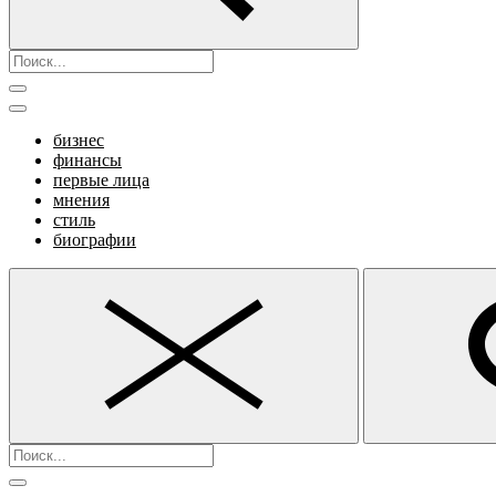
бизнес
финансы
первые лица
мнения
стиль
биографии