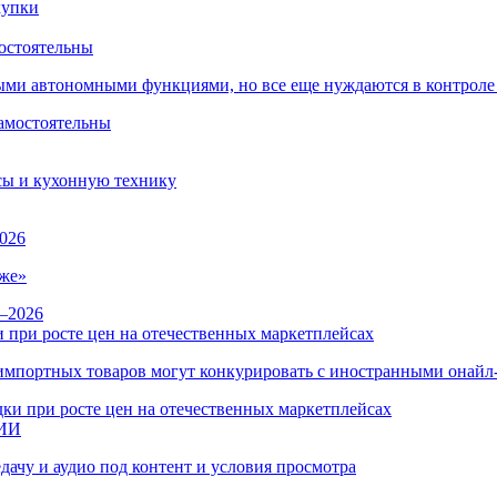
остоятельны
ыми автономными функциями, но все еще нуждаются в контроле
сы и кухонную технику
026
же»
 при росте цен на отечественных маркетплейсах
ы импортных товаров могут конкурировать с иностранными онай
 ИИ
дачу и аудио под контент и условия просмотра