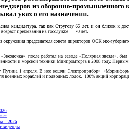
енеджеров из оборонно-промышленного к
вал указ о его назначении.
сная кандидатура, так как Стругову 65 лет, и он близок к д
 возраст пребывания на госслужбе — 70 лет.
из окружения председателя совета директоров ОСК экс-губернат
 «Звездочка», после работал на заводе «Полярная звезда», бы
енности и морской техники Минпромторга в 2008 году. Первым 
зу Путина 1 апреля. В нее вошли Электроприбор», «Моринформ
для военных кораблей и подводных лодок. 100% акций корпораци
026
же»
дивиденды