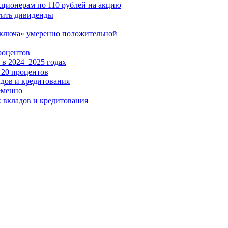
кционерам по 110 рублей на акцию
«ключа» умеренно положительной
роцентов
в 2024–2025 годах
адов и кредитования
еменно