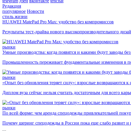
telegram
дзен
вконтакте
tenchat
Редакция
популярное
Новости
стиль жизни
HUAWEI MatePad Pro Max: удобство без компромиссов
Результаты тест-драйва нового высокопроизводительного диза
рынки
Умные производства: когда появятся и какими будут заводы бе
Промышленность переживает фундаментальные изменения в по
рынки
«Опыт без обновления теряет силу»: взрослые возвращаются к
Диплом вуза сейчас нельзя считать достаточным для всего кар
рынки
По всей форме: чем аренда спецодежды привлекательней поку
Почему шеринг спецодежды в России пока еще слабо развит и 