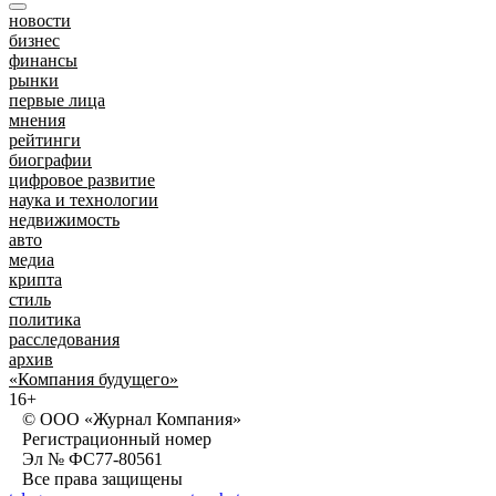
новости
бизнес
финансы
рынки
первые лица
мнения
рейтинги
биографии
цифровое развитие
наука и технологии
недвижимость
авто
медиа
крипта
стиль
политика
расследования
архив
«Компания будущего»
16+
© ООО «Журнал Компания»
Регистрационный номер
Эл № ФС77-80561
Все права защищены