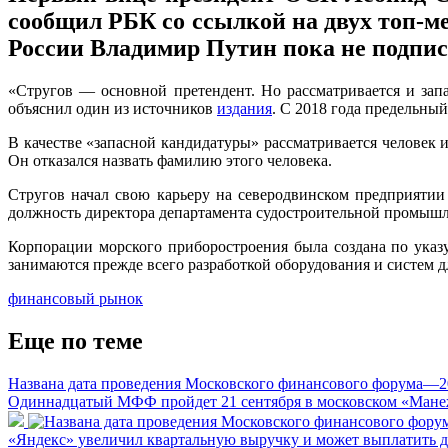
сообщил РБК со ссылкой на двух топ-м
России Владимир Путин пока не подписы
«Стругов — основной претендент. Но рассматривается и запа
объяснил один из источников
издания
. С 2018 года предельный
В качестве «запасной кандидатуры» рассматривается человек 
Он отказался назвать фамилию этого человека.
Стругов начал свою карьеру на северодвинском предприятии
должность директора департамента судостроительной промышл
Корпорации морского приборостроения была создана по ука
занимаются прежде всего разработкой оборудования и систем 
финансовый рынок
Еще по теме
Названа дата проведения Московского финансового форума—2
Одиннадцатый МФФ пройдет 21 сентября в московском «Мане
«Яндекс» увеличил квартальную выручку и может выплатить 