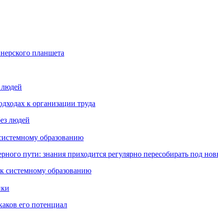
йнерского планшета
з людей
дходах к организации труда
 системному образованию
ьерного пути: знания приходится регулярно пересобирать под но
пки
каков его потенциал