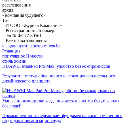
расследования
архив
«Компания будущего»
16+
© ООО «Журнал Компания»
Регистрационный номер
Эл № ФС77-80561
Все права защищены
telegram
дзен
вконтакте
tenchat
Редакция
популярное
Новости
стиль жизни
HUAWEI MatePad Pro Max: удобство без компромиссов
Результаты тест-драйва нового высокопроизводительного
дизайнерского планшета
рынки
Умные производства: когда появятся и какими будут заводы
без людей
Промышленность переживает фундаментальные изменения в
подходах к организации труда