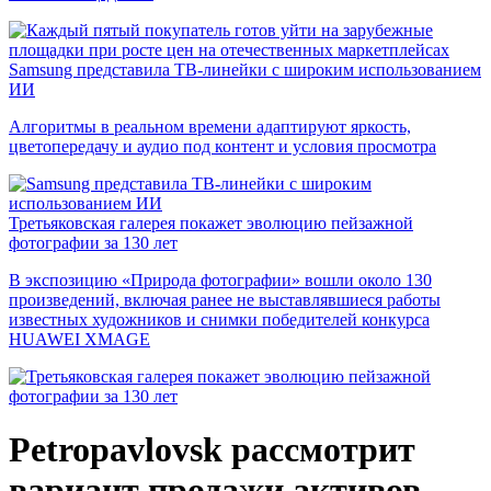
Samsung представила ТВ-линейки с широким использованием
ИИ
Алгоритмы в реальном времени адаптируют яркость,
цветопередачу и аудио под контент и условия просмотра
Третьяковская галерея покажет эволюцию пейзажной
фотографии за 130 лет
В экспозицию «Природа фотографии» вошли около 130
произведений, включая ранее не выставлявшиеся работы
известных художников и снимки победителей конкурса
HUAWEI XMAGE
Petropavlovsk рассмотрит
вариант продажи активов