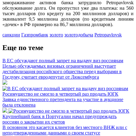
замораживание активов банка затруднило Petropavlovsk
обслуживание долга. Он пропустил уже два платежа: на 560
тысяч долларов (по кредиту на 200 миллионов долларов) и
эквивалент 9,5 миллиона долларов (по кредитным линиям
«дочек» в РФ примерно на 86,7 миллиона долларов).
санкции
Газпромбанк
золото
золотодобыча
Petropavlovsk
Еще по теме
В ЕС обсуждают полный запрет на выдачу виз россиянам
Целью обсуждаемых визовых ограничений выступает
дестабилизация российского общества перед выборами в
Госдуму, считает евродепутат от Люксембурга
Росимущество не смогло в четвертый раз продать ЮГК
Заявка единственного претендента на участие в аукционе
была отклонена
Крупнейший банк в Португалии начал предупреждать
россиян о закрытии их счетов
В основном это касается клиентов без местного ВНЖ или с
неподтвержденными данными о своем статусе