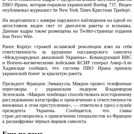
ПВО Ирана, которая поразила украинский Boeing 737. Видео
опубликовал журналист he New York Times Кристиан Триберт.
На видеозаписи с камеры наружного наблюдения на одной из
автостоянок виден свет от двигателя ракеты и вспышка.
Данные кадры также размещены на Twitter-странице издания
Iran News Wire.
Ранее Корпус стражей исламской революции взял на себя
ответственность за крушение пассажирского самолета
«Международных авиалиний Украины». Командующий ВВС
и Военно-космическими войсками КСИР генерал Амир-Али
Хаджизаде сообщил, что система ПВО Ирана приняла
украинский боинг за крылатую ракету.
Президент Франции Эммануэль Макрон провел телефонные
переговоры с украинским лидером Владимиром
Зеленским. «Макрон пообещал способствовать всестороннему
расследованию катастрофы и привлечению к ответственности
виновных в этом преступлении», — отметили в пресс-службе
президента Украины. Сообщается, что главы
стран договорились о привлечении специалистов из Франции
к расшифровке чёрных ящиков самолета.
Еще по теме