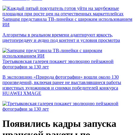
Samsung представила ТВ-линейки с широким использованием
ИИ
Алгоритмы в реальном времени адаптируют яркость,
цветопередачу и аудио под контент и условия просмотра
Третьяковская галерея покажет эволюцию пейзажной
фотографии за 130 лет
В экспозицию «Природа фотографии» вошли около 130
произведений, включая ранее не выставлявшиеся работы
известных художников и снимки победителей конкурса
HUAWEI XMAGE
Появились кадры запуска
иранской ракеты по