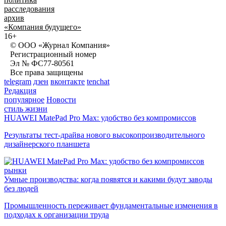
расследования
архив
«Компания будущего»
16+
© ООО «Журнал Компания»
Регистрационный номер
Эл № ФС77-80561
Все права защищены
telegram
дзен
вконтакте
tenchat
Редакция
популярное
Новости
стиль жизни
HUAWEI MatePad Pro Max: удобство без компромиссов
Результаты тест-драйва нового высокопроизводительного
дизайнерского планшета
рынки
Умные производства: когда появятся и какими будут заводы
без людей
Промышленность переживает фундаментальные изменения в
подходах к организации труда