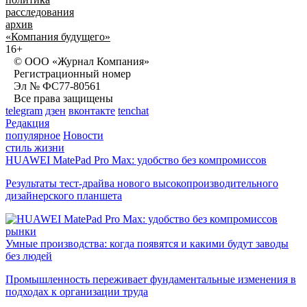
расследования
архив
«Компания будущего»
16+
© ООО «Журнал Компания»
Регистрационный номер
Эл № ФС77-80561
Все права защищены
telegram
дзен
вконтакте
tenchat
Редакция
популярное
Новости
стиль жизни
HUAWEI MatePad Pro Max: удобство без компромиссов
Результаты тест-драйва нового высокопроизводительного
дизайнерского планшета
рынки
Умные производства: когда появятся и какими будут заводы
без людей
Промышленность переживает фундаментальные изменения в
подходах к организации труда