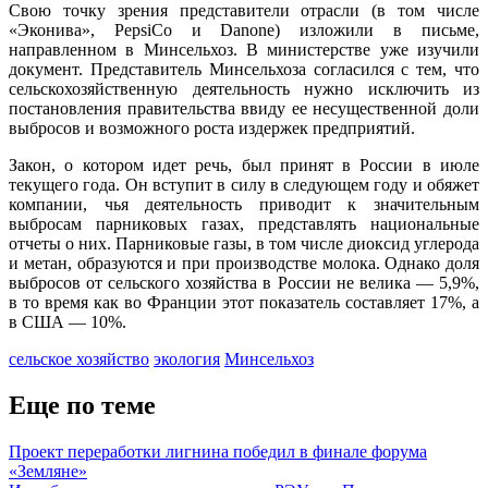
Свою точку зрения представители отрасли (в том числе
«Эконива», PepsiCo и Danone) изложили в письме,
направленном в Минсельхоз. В министерстве уже изучили
документ. Представитель Минсельхоза согласился с тем, что
сельскохозяйственную деятельность нужно исключить из
постановления правительства ввиду ее несущественной доли
выбросов и возможного роста издержек предприятий.
Закон, о котором идет речь, был принят в России в июле
текущего года. Он вступит в силу в следующем году и обяжет
компании, чья деятельность приводит к значительным
выбросам парниковых газах, представлять национальные
отчеты о них. Парниковые газы, в том числе диоксид углерода
и метан, образуются и при производстве молока. Однако доля
выбросов от сельского хозяйства в России не велика — 5,9%,
в то время как во Франции этот показатель составляет 17%, а
в США — 10%.
сельское хозяйство
экология
Минсельхоз
Еще по теме
Проект переработки лигнина победил в финале форума
«Земляне»