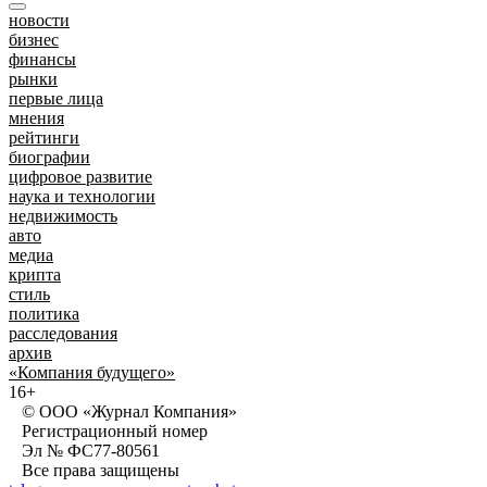
новости
бизнес
финансы
рынки
первые лица
мнения
рейтинги
биографии
цифровое развитие
наука и технологии
недвижимость
авто
медиа
крипта
стиль
политика
расследования
архив
«Компания будущего»
16+
© ООО «Журнал Компания»
Регистрационный номер
Эл № ФС77-80561
Все права защищены