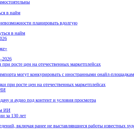
ся в найм
и невозможности планировать вдолгую
026
же»
 при росте цен на отечественных маркетплейсах
ы импорта могут конкурировать с иностранными онайл-площадка
 ИИ
дачу и аудио под контент и условия просмотра
и за 130 лет
ведений, включая ранее не выставлявшиеся работы известных