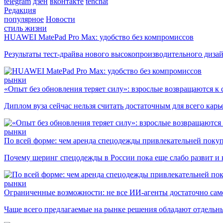
telegram
дзен
вконтакте
tenchat
Редакция
популярное
Новости
стиль жизни
HUAWEI MatePad Pro Max: удобство без компромиссов
Результаты тест-драйва нового высокопроизводительного диза
рынки
«Опыт без обновления теряет силу»: взрослые возвращаются к
Диплом вуза сейчас нельзя считать достаточным для всего кар
рынки
По всей форме: чем аренда спецодежды привлекательней поку
Почему шеринг спецодежды в России пока еще слабо развит и 
рынки
Ограниченные возможности: не все ИИ-агенты достаточно сам
Чаще всего предлагаемые на рынке решения обладают отдельн