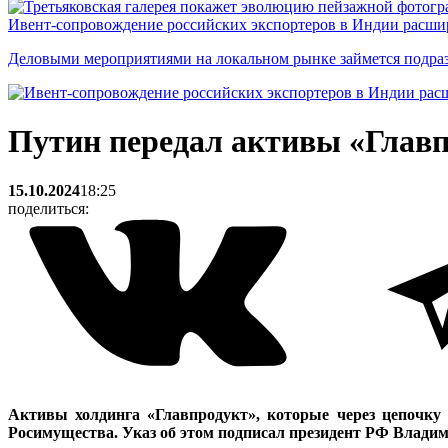
Ивент-сопровождение российских экспортеров в Индии расши
Деловыми мероприятиями на локальном рынке займется подраз
Путин передал активы «Главп
15.10.2024
18:25
поделиться:
Активы холдинга «Главпродукт», которые через цепочку 
Росимущества. Указ об этом подписал президент РФ Влади