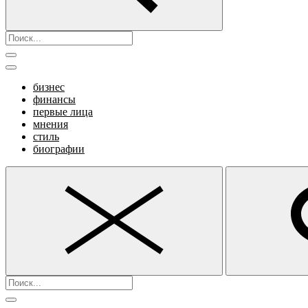
бизнес
финансы
первые лица
мнения
стиль
биографии