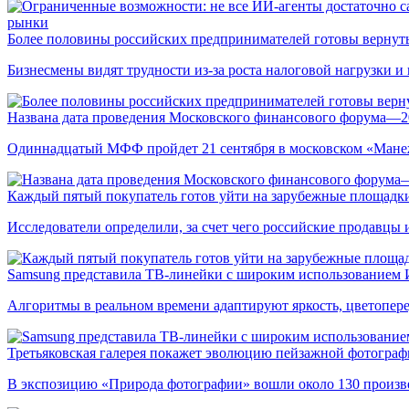
рынки
Более половины российских предпринимателей готовы вернуть
Бизнесмены видят трудности из-за роста налоговой нагрузки 
Названа дата проведения Московского финансового форума—2
Одиннадцатый МФФ пройдет 21 сентября в московском «Мане
Каждый пятый покупатель готов уйти на зарубежные площадки
Исследователи определили, за счет чего российские продавц
Samsung представила ТВ-линейки с широким использованием
Алгоритмы в реальном времени адаптируют яркость, цветопере
Третьяковская галерея покажет эволюцию пейзажной фотографи
В экспозицию «Природа фотографии» вошли около 130 произ