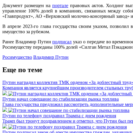
Документ размещен на
портале
правовых актов. Холдинг выпу
управление 100% долей в компаниях, связанных между соб
«Главпродукт», АО «Верховский молочно-консервный завод» 
В апреле 2023-го глава государства своим указом, позволил
имущество за рубежом.
Ранее Владимир Путин
подписал
указ о передаче во временно
Росимуществу переданы 100% долей «Силган Метал Пэкаджинг
Росимущество
Владимир Путин
Еще по теме
Путин наградил коллектив ТМК орденом «За доблестный труд
Компания является крупнейшим производителем стальных труб
Путин начал совещание по стабилизации рынка топлива
Глава государства предложил рассмотреть дополнительные мер
Путин по телефону поздравил Трампа с днем рождения
Трамп был тронут поздравлением и отметил, что Путин был пе
Путин подписал закон об аресте имущества граждан, уехавших