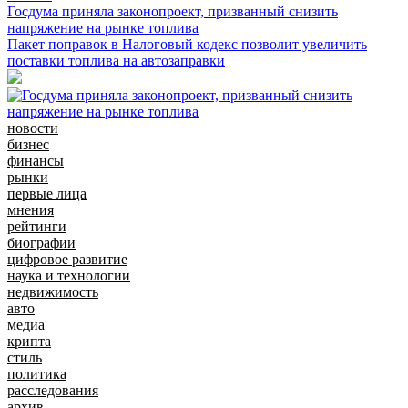
Госдума приняла законопроект, призванный снизить
напряжение на рынке топлива
Пакет поправок в Налоговый кодекс позволит увеличить
поставки топлива на автозаправки
новости
бизнес
финансы
рынки
первые лица
мнения
рейтинги
биографии
цифровое развитие
наука и технологии
недвижимость
авто
медиа
крипта
стиль
политика
расследования
архив