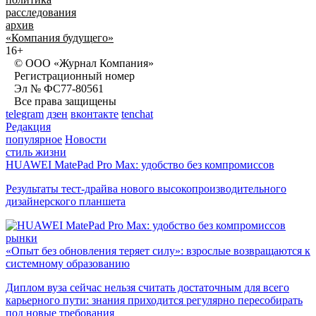
расследования
архив
«Компания будущего»
16+
© ООО «Журнал Компания»
Регистрационный номер
Эл № ФС77-80561
Все права защищены
telegram
дзен
вконтакте
tenchat
Редакция
популярное
Новости
стиль жизни
HUAWEI MatePad Pro Max: удобство без компромиссов
Результаты тест-драйва нового высокопроизводительного
дизайнерского планшета
рынки
«Опыт без обновления теряет силу»: взрослые возвращаются к
системному образованию
Диплом вуза сейчас нельзя считать достаточным для всего
карьерного пути: знания приходится регулярно пересобирать
под новые требования