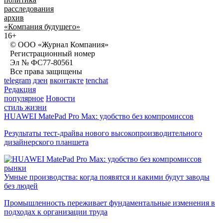
расследования
архив
«Компания будущего»
16+
© ООО «Журнал Компания»
Регистрационный номер
Эл № ФС77-80561
Все права защищены
telegram
дзен
вконтакте
tenchat
Редакция
популярное
Новости
стиль жизни
HUAWEI MatePad Pro Max: удобство без компромиссов
Результаты тест-драйва нового высокопроизводительного
дизайнерского планшета
рынки
Умные производства: когда появятся и какими будут заводы
без людей
Промышленность переживает фундаментальные изменения в
подходах к организации труда