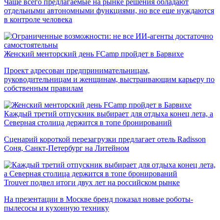
Чаще всего предлагаемые на рынке решения обладают
отдельными автономными функциями, но все еще нуждаются
в контроле человека
Женский менторский день FCamp пройдет в Барвихе
Проект адресован предпринимательницам,
руководительницам и женщинам, выстраивающим карьеру по
собственным правилам
Каждый третий отпускник выбирает для отдыха конец лета, а
Северная столица держится в топе бронирований
Сценарий короткой перезагрузки предлагает отель Radisson
Соня, Санкт-Петербург на Литейном
Trouver подвел итоги двух лет на российском рынке
На презентации в Москве бренд показал новые роботы-
пылесосы и кухонную технику