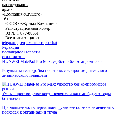
расследования
архив
«Компания будущего»
16+
© ООО «Журнал Компания»
Регистрационный номер
Эл № ФС77-80561
Все права защищены
telegram
дзен
вконтакте
tenchat
Редакция
популярное
Новости
стиль жизни
HUAWEI MatePad Pro Max: удобство без компромиссов
Результаты тест-драйва нового высокопроизводительного
дизайнерского планшета
рынки
Умные производства: когда появятся и какими будут заводы
без людей
Промышленность переживает фундаментальные изменения в
подходах к организации труда