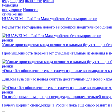
telegram
дзен
вконтакте
tenchat
Редакция
популярное
Новости
стиль жизни
HUAWEI MatePad Pro Max: удобство без компромиссов
Результаты тест-драйва нового высокопроизводительного диза
рынки
Умные производства: когда появятся и какими будут заводы бе
Промышленность переживает фундаментальные изменения в по
рынки
«Опыт без обновления теряет силу»: взрослые возвращаются к
Диплом вуза сейчас нельзя считать достаточным для всего кар
рынки
По всей форме: чем аренда спецодежды привлекательней поку
Почему шеринг спецодежды в России пока еще слабо развит и 