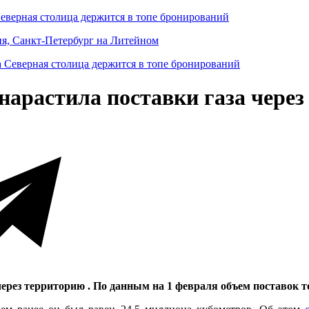
Северная столица держится в топе бронирований
ня, Санкт-Петербург на Литейном
 нарастила поставки газа чере
 через территорию . По данным на 1 февраля объем поставок