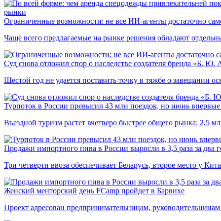
рынки
Ограниченные возможности: не все ИИ-агенты достаточно сам
Чаще всего предлагаемые на рынке решения обладают отдельн
Суд снова отложил спор о наследстве создателя бренда «Б. Ю.
Шестой год не удается поставить точку в тяжбе о завещании о
Турпоток в России превысил 43 млн поездок, но июнь впервые 
Въездной туризм растет вчетверо быстрее общего рынка: 2,5 м
Продажи импортного пива в России выросли в 3,5 раза за два г
Три четверти ввоза обеспечивает Беларусь, второе место у Кита
Женский менторский день FCamp пройдет в Барвихе
Проект адресован предпринимательницам, руководительницам