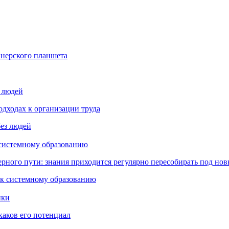
йнерского планшета
з людей
дходах к организации труда
 системному образованию
ьерного пути: знания приходится регулярно пересобирать под но
пки
каков его потенциал