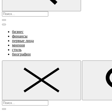
бизнес
финансы
первые лица
мнения
стиль
биографии