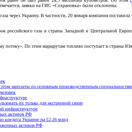
днем ранее он был равен 24,5 миллиона кубометров. Об этом
отмечается, заявки на ГИС «Сохрановка» были отклонены.
 газа через Украину. В частности, 20 января компания поставила
ок российского газа в страны Западной и Центральной Европ
бому потоку». По этим маршрутам топливо поступает в страны
век
при этом зарплаты по основным производственным специальностям
нфраструктуре
ьзовать их только для экстренной связи
нных активов РФ
ью кредита Украине на £2,26 млрд