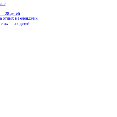
оне
 — 28 детей
на отдых в Геленджик