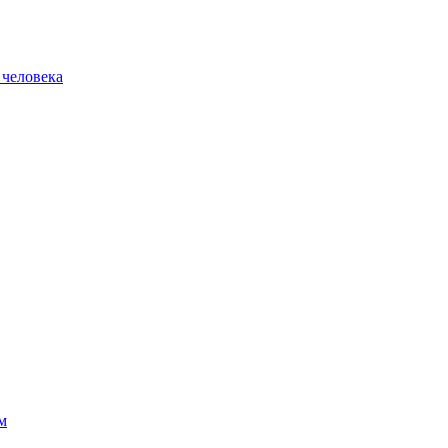
 человека
м