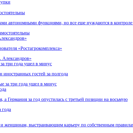
остоятельны
ыми автономными функциями, но все еще нуждаются в контроле
 Александров»
снователя «Ростагрокомплекса»
за три года ушел в минус
лн иностранных гостей за полгода
ода
я, а Германия за год опустилась с третьей позиции на восьмую
 и женщинам, выстраивающим карьеру по собственным правила