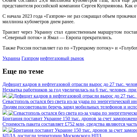
Объем составил 29,4 миллиона кубометров газа, хотя еще 
представителя российской компании Сергея Куприянова. Как 
С начала 2023 года «Газпром» не раз сокращал объем прокачки
миллиона кубометров днем ранее.
Транзит через Украину стал единственным маршрутом постав
«Северный поток» и Ямал — Европа прекратились.
Также Россия поставляет газ по «Турецкому потоку» и «Голу
Украина
Газпром
нефтегазовый рынок
Еще по теме
Дефицит кадров в нефтегазовой отрасли вырос до 27 тыс. чело
Нехватка работников за год увеличилась на 6 тыс. человек, 
Севастополь остался без света из-за удара по энергетической и
Людям посоветовали беречь заряд мобильных телефонов и испол
Британия поставит Украине 150 тыс. дронов за счет замороже
Стоимость пакета составляет £752 млн, средства являются част
БПЛА достигли территории Московского НПЗ