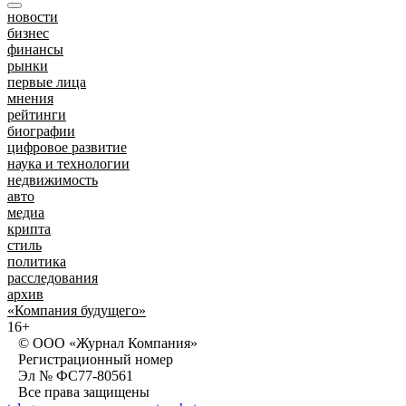
новости
бизнес
финансы
рынки
первые лица
мнения
рейтинги
биографии
цифровое развитие
наука и технологии
недвижимость
авто
медиа
крипта
стиль
политика
расследования
архив
«Компания будущего»
16+
© ООО «Журнал Компания»
Регистрационный номер
Эл № ФС77-80561
Все права защищены