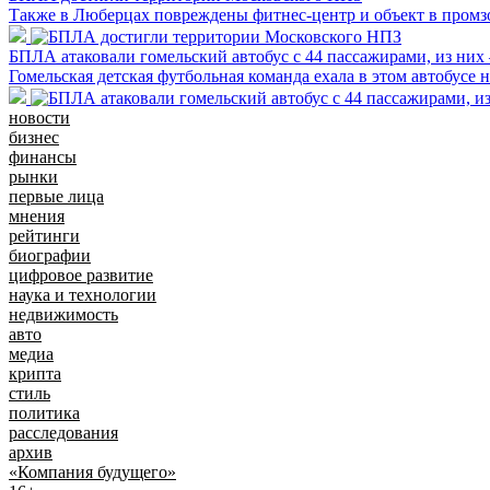
Также в Люберцах повреждены фитнес-центр и объект в промз
БПЛА атаковали гомельский автобус с 44 пассажирами, из них
Гомельская детская футбольная команда ехала в этом автобусе 
новости
бизнес
финансы
рынки
первые лица
мнения
рейтинги
биографии
цифровое развитие
наука и технологии
недвижимость
авто
медиа
крипта
стиль
политика
расследования
архив
«Компания будущего»