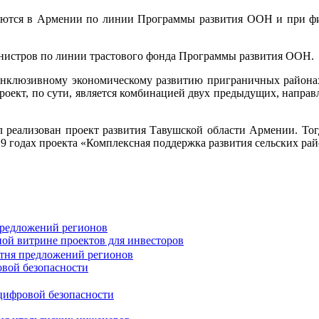
изуются в Армении по линии Программы развития ООН и при фи
инистров по линии трастового фонда Программы развития ООН.
инклюзивному экономическому развитию приграничных районах».
роект, по сути, является комбинацией двух предыдущих, направл
л реализован проект развития Тавушской области Армении. Тог
19 годах проекта «Комплексная поддержка развития сельских р
предложений регионов
ной витрине проектов для инвесторов
овой безопасности