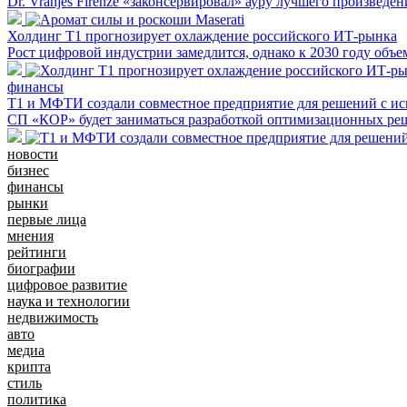
Dr. Vranjes Firenze «законсервировал» ауру лучшего произведе
Холдинг Т1 прогнозирует охлаждение российского ИТ-рынка
Рост цифровой индустрии замедлится, однако к 2030 году объе
финансы
Т1 и МФТИ создали совместное предприятие для решений с и
СП «КОР» будет заниматься разработкой оптимизационных реш
новости
бизнес
финансы
рынки
первые лица
мнения
рейтинги
биографии
цифровое развитие
наука и технологии
недвижимость
авто
медиа
крипта
стиль
политика