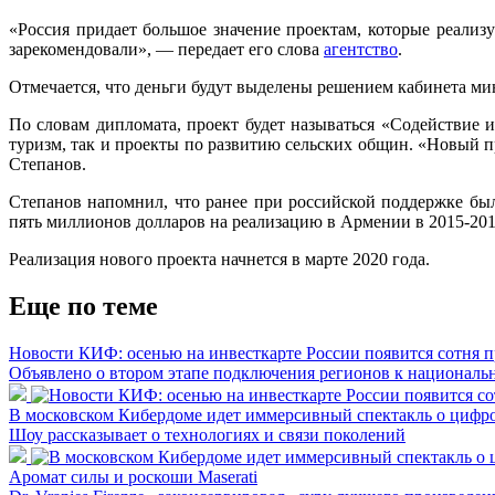
«Россия придает большое значение проектам, которые реал
зарекомендовали», — передает его слова
агентство
.
Отмечается, что деньги будут выделены решением кабинета м
По словам дипломата, проект будет называться «Содействие 
туризм, так и проекты по развитию сельских общин. «Новый п
Степанов.
Степанов напомнил, что ранее при российской поддержке бы
пять миллионов долларов на реализацию в Армении в 2015-20
Реализация нового проекта начнется в марте 2020 года.
Еще по теме
Новости КИФ: осенью на инвесткарте России появится сотня 
Объявлено о втором этапе подключения регионов к националь
В московском Кибердоме идет иммерсивный спектакль о цифр
Шоу рассказывает о технологиях и связи поколений
Аромат силы и роскоши Maserati