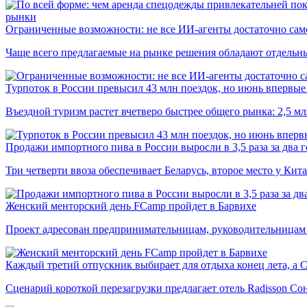
рынки
Ограниченные возможности: не все ИИ-агенты достаточно сам
Чаще всего предлагаемые на рынке решения обладают отдельн
Турпоток в России превысил 43 млн поездок, но июнь впервые 
Въездной туризм растет вчетверо быстрее общего рынка: 2,5 м
Продажи импортного пива в России выросли в 3,5 раза за два г
Три четверти ввоза обеспечивает Беларусь, второе место у Кита
Женский менторский день FCamp пройдет в Барвихе
Проект адресован предпринимательницам, руководительницам
Каждый третий отпускник выбирает для отдыха конец лета, а 
Сценарий короткой перезагрузки предлагает отель Radisson Со