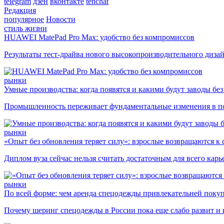
telegram
дзен
вконтакте
tenchat
Редакция
популярное
Новости
стиль жизни
HUAWEI MatePad Pro Max: удобство без компромиссов
Результаты тест-драйва нового высокопроизводительного диза
рынки
Умные производства: когда появятся и какими будут заводы бе
Промышленность переживает фундаментальные изменения в по
рынки
«Опыт без обновления теряет силу»: взрослые возвращаются к
Диплом вуза сейчас нельзя считать достаточным для всего кар
рынки
По всей форме: чем аренда спецодежды привлекательней поку
Почему шеринг спецодежды в России пока еще слабо развит и 