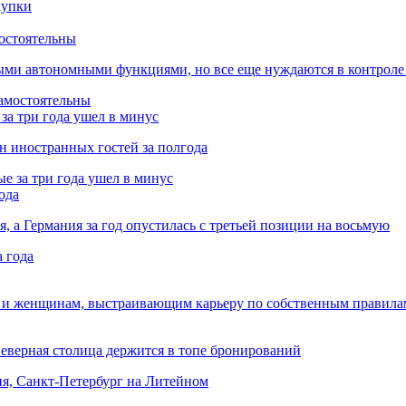
остоятельны
ыми автономными функциями, но все еще нуждаются в контроле
за три года ушел в минус
лн иностранных гостей за полгода
ода
я, а Германия за год опустилась с третьей позиции на восьмую
 и женщинам, выстраивающим карьеру по собственным правила
Северная столица держится в топе бронирований
ня, Санкт-Петербург на Литейном