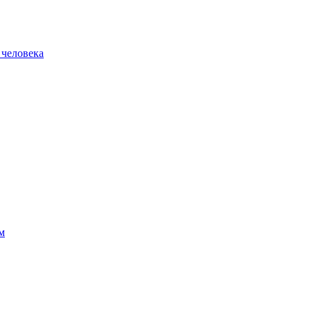
 человека
м