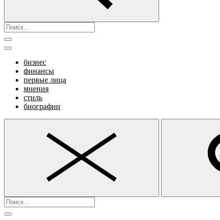
бизнес
финансы
первые лица
мнения
стиль
биографии