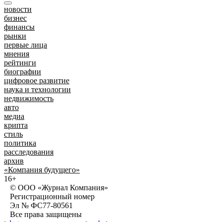
новости
бизнес
финансы
рынки
первые лица
мнения
рейтинги
биографии
цифровое развитие
наука и технологии
недвижимость
авто
медиа
крипта
стиль
политика
расследования
архив
«Компания будущего»
16+
© ООО «Журнал Компания»
Регистрационный номер
Эл № ФС77-80561
Все права защищены