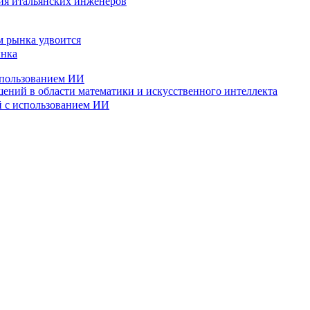
ния итальянских инженеров
м рынка удвоится
спользованием ИИ
ений в области математики и искусственного интеллекта