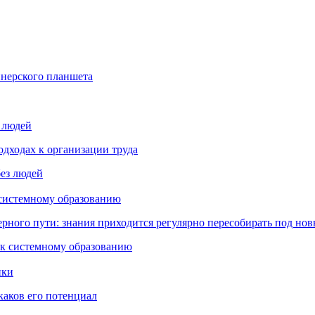
йнерского планшета
з людей
дходах к организации труда
 системному образованию
ьерного пути: знания приходится регулярно пересобирать под но
пки
каков его потенциал