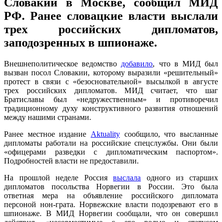
Словакии в Москве, сообщил МИД
РФ. Ранее словацкие власти выслали
трех российских дипломатов,
заподозренных в шпионаже.
Внешнеполитическое ведомство
добавило
, что в МИД был
вызван посол Словакии, которому выразили «решительный»
протест в связи с «безосновательной» высылкой в августе
трех российских дипломатов. МИД считает, что шаг
Братиславы был «недружественным» и противоречил
традиционному духу конструктивного развития отношений
между нашими странами.
Ранее местное издание
Aktuality
сообщило, что высланные
дипломаты работали на российские спецслужбы. Они были
«офицерами разведки с дипломатическим паспортом».
Подробностей власти не предоставили.
На прошлой неделе Россия
выслала
одного из старших
дипломатов посольства Норвегии в России. Это была
ответная мера на объявление российского дипломата
персоной нон-грата. Норвежские власти подозревают его в
шпионаже. В МИД Норвегии сообщали, что он совершил