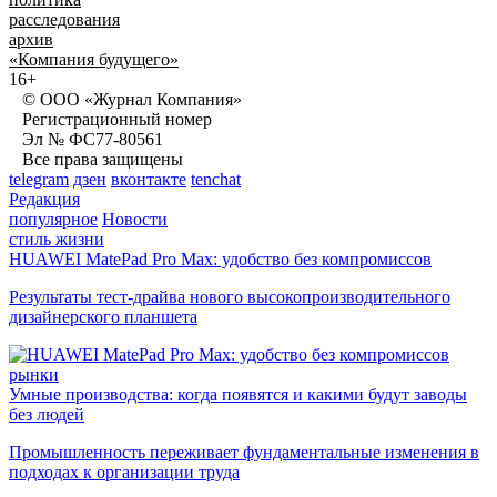
расследования
архив
«Компания будущего»
16+
© ООО «Журнал Компания»
Регистрационный номер
Эл № ФС77-80561
Все права защищены
telegram
дзен
вконтакте
tenchat
Редакция
популярное
Новости
стиль жизни
HUAWEI MatePad Pro Max: удобство без компромиссов
Результаты тест-драйва нового высокопроизводительного
дизайнерского планшета
рынки
Умные производства: когда появятся и какими будут заводы
без людей
Промышленность переживает фундаментальные изменения в
подходах к организации труда