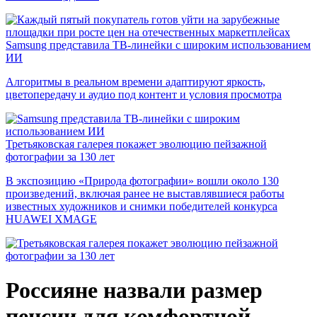
Samsung представила ТВ-линейки с широким использованием
ИИ
Алгоритмы в реальном времени адаптируют яркость,
цветопередачу и аудио под контент и условия просмотра
Третьяковская галерея покажет эволюцию пейзажной
фотографии за 130 лет
В экспозицию «Природа фотографии» вошли около 130
произведений, включая ранее не выставлявшиеся работы
известных художников и снимки победителей конкурса
HUAWEI XMAGE
Россияне назвали размер
пенсии для комфортной