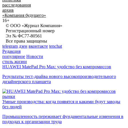
расследования
архив
«Компания будущего»
16+
© ООО «Журнал Компания»
Регистрационный номер
Эл № ФС77-80561
Все права защищены
telegram
дзен
вконтакте
tenchat
Редакция
популярное
Новости
стиль жизни
HUAWEI MatePad Pro Max: удобство без компромиссов
Результаты тест-драйва нового высокопроизводительного
дизайнерского планшета
рынки
Умные производства: когда появятся и какими будут заводы
без людей
Промышленность переживает фундаментальные изменения в
подходах к организации труда