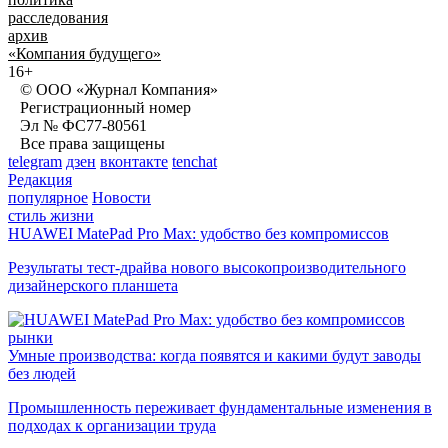
расследования
архив
«Компания будущего»
16+
© ООО «Журнал Компания»
Регистрационный номер
Эл № ФС77-80561
Все права защищены
telegram
дзен
вконтакте
tenchat
Редакция
популярное
Новости
стиль жизни
HUAWEI MatePad Pro Max: удобство без компромиссов
Результаты тест-драйва нового высокопроизводительного
дизайнерского планшета
рынки
Умные производства: когда появятся и какими будут заводы
без людей
Промышленность переживает фундаментальные изменения в
подходах к организации труда